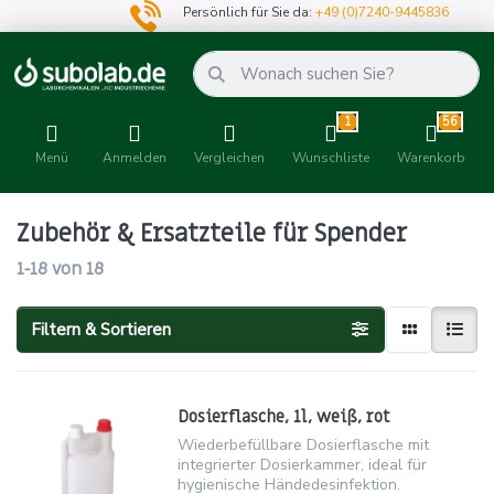
Persönlich für Sie da:
+49 (0)7240-9445836
1
56
Menü
Anmelden
Vergleichen
Wunschliste
Warenkorb
Zubehör & Ersatzteile für Spender
1-18
von
18
Filtern & Sortieren
Dosierflasche, 1l, weiß, rot
Wiederbefüllbare Dosierflasche mit
integrierter Dosierkammer, ideal für
hygienische Händedesinfektion.