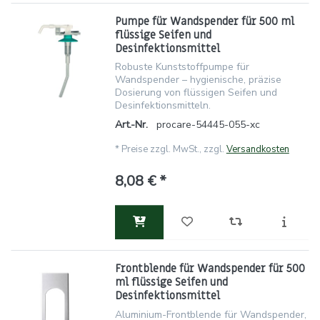
Pumpe für Wandspender für 500 ml
flüssige Seifen und
Desinfektionsmittel
Robuste Kunststoffpumpe für
Wandspender – hygienische, präzise
Dosierung von flüssigen Seifen und
Desinfektionsmitteln.
Art.-Nr.
procare-54445-055-xc
*
Preise zzgl. MwSt., zzgl.
Versandkosten
8,08 € *
Frontblende für Wandspender für 500
ml flüssige Seifen und
Desinfektionsmittel
Aluminium-Frontblende für Wandspender,