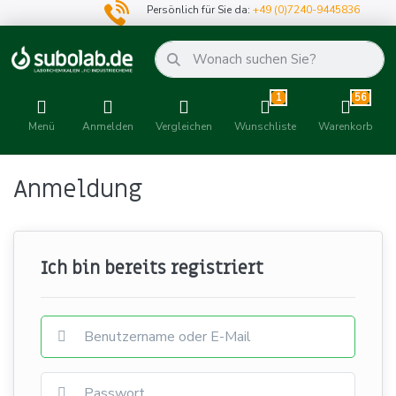
Persönlich für Sie da:
+49 (0)7240-9445836
1
56
Menü
Anmelden
Vergleichen
Wunschliste
Warenkorb
Anmeldung
Ich bin bereits registriert