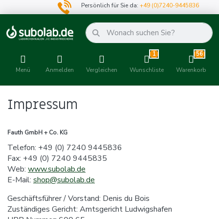
Persönlich für Sie da:
+49 (0)7240-9445836
1
56
Menü
Anmelden
Vergleichen
Wunschliste
Warenkorb
Impressum
Fauth GmbH + Co. KG
Telefon: +49 (0) 7240 9445836
Fax: +49 (0) 7240 9445835
Web:
www.subolab.de
E-Mail:
shop@subolab.de
Geschäftsführer / Vorstand: Denis du Bois
Zuständiges Gericht: Amtsgericht Ludwigshafen