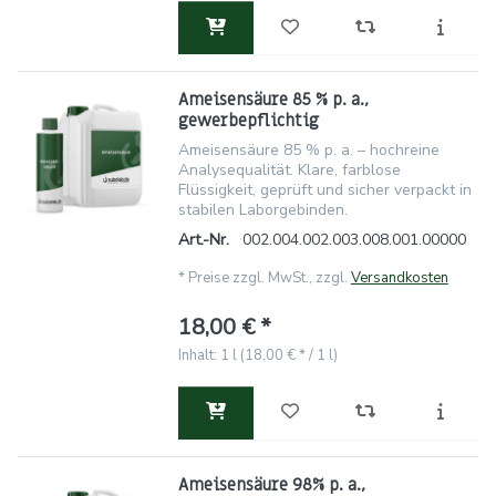
Ameisensäure 85 % p. a.,
gewerbepflichtig
Ameisensäure 85 % p. a. – hochreine
Analysequalität. Klare, farblose
Flüssigkeit, geprüft und sicher verpackt in
stabilen Laborgebinden.
Art.-Nr.
002.004.002.003.008.001.00000
*
Preise zzgl. MwSt., zzgl.
Versandkosten
18,00 € *
Inhalt: 1 l (18,00 € * / 1 l)
Ameisensäure 98% p. a.,