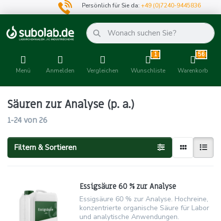
Persönlich für Sie da:
+49 (0)7240-9445836
1
56
Menü
Anmelden
Vergleichen
Wunschliste
Warenkorb
Säuren zur Analyse (p. a.)
1-24
von
26
Filtern & Sortieren
Essigsäure 60 % zur Analyse
Essigsäure 60 % zur Analyse. Hochreine,
konzentrierte organische Säure für Labor
und analytische Anwendungen.