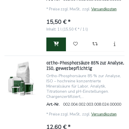
*
Preise zzgl. MwSt., zzgl.
Versandkosten
15,50 € *
Inhalt: 1 l (15,50 € * / 1 l)
ortho-Phosphorsäure 85% zur Analyse,
ISO, gewerbepflichtig
Ortho-Phosphorsäure 85 % zur Analyse,
ISO – hochreine konzentrierte
Mineralsäure für Labor, Analytik,
Titrationen und pH-Einstellungen.
Chargenzertifiziert,...
Art.-Nr.
002.004.002.003.008.024.00000
*
Preise zzgl. MwSt., zzgl.
Versandkosten
12,60 € *