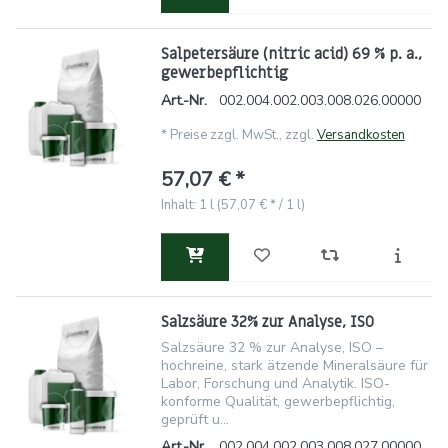
Salpetersäure (nitric acid) 69 % p. a.,
gewerbepflichtig
Art.-Nr.
002.004.002.003.008.026.00000
*
Preise zzgl. MwSt., zzgl.
Versandkosten
57,07 € *
Inhalt: 1 l (57,07 € * / 1 l)
Salzsäure 32% zur Analyse, ISO
Salzsäure 32 % zur Analyse, ISO –
hochreine, stark ätzende Mineralsäure für
Labor, Forschung und Analytik. ISO-
konforme Qualität, gewerbepflichtig,
geprüft u...
Art.-Nr.
002.004.002.003.008.027.00000