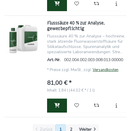
Flusssäure 40 % zur Analyse,
gewerbepflichtig
Flusssäure 40 % zur Analyse – hochreine,
stark ätzende Fluorwasserstoffsäure für
Silikataufschlüsse, Spurenanalytik und
spezialisierte Laboranwendungen. Stre...
Art.-Nr.
002.004.002.003.008.013.00000
*
Preise zzgl. MwSt., zzgl.
Versandkosten
81,00 € *
Inhalt: 1,84 l (44,02 € * / 1 l)
Zurück
1
2
Weiter