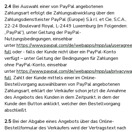
2.4
Bei Auswahl einer von PayPal angebotenen
Zahlungsart erfolgt die Zahlungsabwicklung über den
Zahlungsdienstleister PayPal (Europe) S.à r.l. et Cie, S.C.A.,
22-24 Boulevard Royal, L-2449 Luxemburg (im Folgenden:
„PayPal“), unter Geltung der PayPal-
Nutzungsbedingungen, einsehbar
unter
https://www.paypal.com/de/webapps/mpp/ua/useragre
full
oder - falls der Kunde nicht über ein PayPal-Konto
verfügt – unter Geltung der Bedingungen für Zahlungen
ohne PayPal-Konto, einsehbar
unter
https://www.paypal.com/de/webapps/mpp/ua/privacywa
full
. Zahlt der Kunde mittels einer im Online-
Bestellvorgang auswählbaren von PayPal angebotenen
Zahlungsart, erklärt der Verkäufer schon jetzt die Annahme
des Angebots des Kunden in dem Zeitpunkt, in dem der
Kunde den Button anklickt, welcher den Bestellvorgang
abschließt.
2.5
Bei der Abgabe eines Angebots über das Online-
Bestellformular des Verkäufers wird der Vertragstext nach