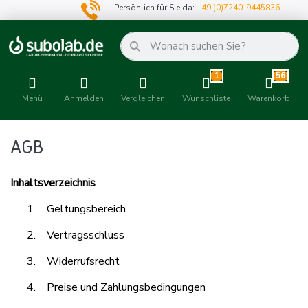
Persönlich für Sie da:
+49 (0)7240-9445836
1
56
Menü
Anmelden
Vergleichen
Wunschliste
Warenkorb
AGB
Inhaltsverzeichnis
1.
Geltungsbereich
2.
Vertragsschluss
3.
Widerrufsrecht
4.
Preise und Zahlungsbedingungen