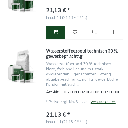
21,13 € *
Inhalt: 1 l (21,13 € * / 1 l)
Wasserstoffperoxid technisch 30 %,
gewerbepflichtig
Wasserstoffperoxid 30 % technisch –
klare, farblose Lösung mit stark
oxidierenden Eigenschaften. Streng
abgabebeschränkt, nur für gewerbliche
Kunden mit Sach...
Art.-Nr.
002.004.002.004.005.002.00000
*
Preise zzgl. MwSt., zzgl.
Versandkosten
21,13 € *
Inhalt: 1 l (21,13 € * / 1 l)