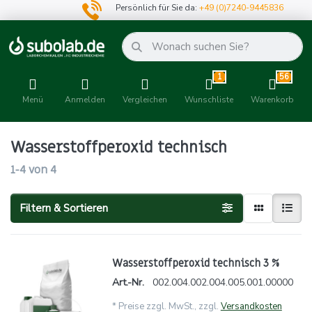
Persönlich für Sie da:
+49 (0)7240-9445836
1
56
Menü
Anmelden
Vergleichen
Wunschliste
Warenkorb
Wasserstoffperoxid technisch
1-4
von
4
Filtern & Sortieren
Wasserstoffperoxid technisch 3 %
Art.-Nr.
002.004.002.004.005.001.00000
*
Preise zzgl. MwSt., zzgl.
Versandkosten