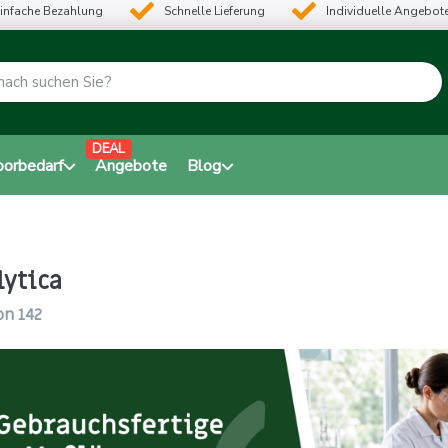
infache Bezahlung
Schnelle Lieferung
Individuelle Angebot
DEAL
borbedarf
Angebote
Blog
lytica
on
142