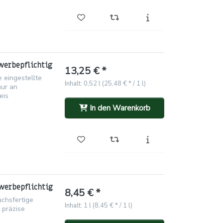
werbepflichtig
13,25 € *
 eingestellte
Inhalt: 0,52 l (25,48 € * / 1 l)
nur an
eis
In den Warenkorb
werbepflichtig
8,45 € *
uchsfertige
Inhalt: 1 l (8,45 € * / 1 l)
 präzise