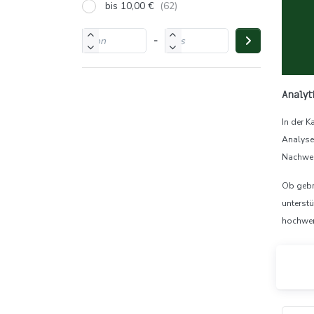
bis 10,00 €
-
Analyt
In der 
Analysev
Nachwei
Ob gebr
unterstü
hochwert