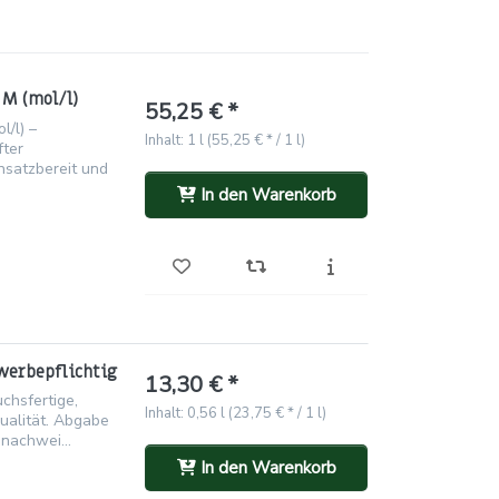
M (mol/l)
55,25 € *
/l) –
Inhalt: 1 l (55,25 € * / 1 l)
fter
insatzbereit und
In den Warenkorb
werbepflichtig
13,30 € *
chsfertige,
Inhalt: 0,56 l (23,75 € * / 1 l)
qualität. Abgabe
nachwei...
In den Warenkorb