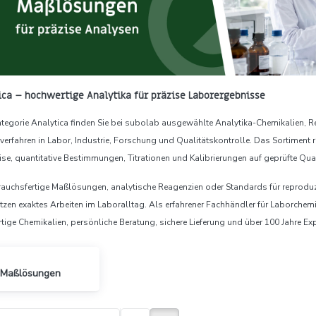
ica – hochwertige Analytika für präzise Laborergebnisse
Kategorie Analytica finden Sie bei subolab ausgewählte Analytika-Chemikalien,
erfahren in Labor, Industrie, Forschung und Qualitätskontrolle. Das Sortiment ri
se, quantitative Bestimmungen, Titrationen und Kalibrierungen auf geprüfte Q
auchsfertige Maßlösungen, analytische Reagenzien oder Standards für reproduz
tzen exaktes Arbeiten im Laboralltag. Als erfahrener Fachhändler für Laborchem
ige Chemikalien, persönliche Beratung, sichere Lieferung und über 100 Jahre Ex
Maßlösungen