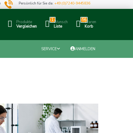
e
Persönlich für Sie da:
+49 (0)7240-9445836
1
56
Produkte
Wunsch
Waren
Vergleichen
Liste
Korb
SERVICE
ANMELDEN