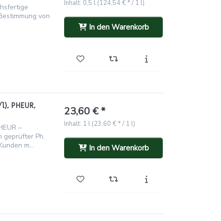
Inhalt: 0,5 l (124,54 € * / 1 l)
hsfertige
 Bestimmung von
In den Warenkorb
/l), PHEUR,
23,60 € *
Inhalt: 1 l (23,60 € * / 1 l)
PHEUR –
n geprüfter Ph.
Kunden m...
In den Warenkorb