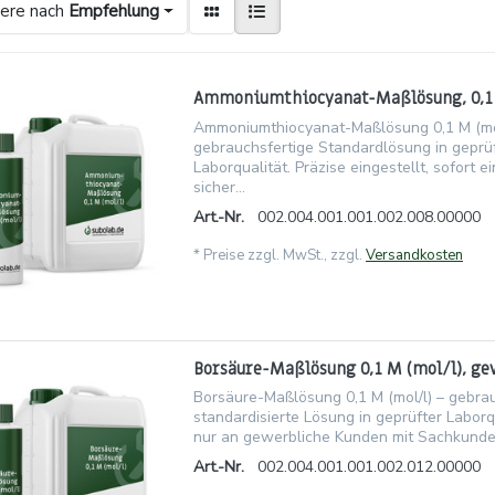
iere nach
Empfehlung
Ammoniumthiocyanat-Maßlösung, 0,1 
Ammoniumthiocyanat-Maßlösung 0,1 M (mol
gebrauchsfertige Standardlösung in geprü
Laborqualität. Präzise eingestellt, sofort e
sicher...
Art.-Nr.
002.004.001.001.002.008.00000
*
Preise zzgl. MwSt., zzgl.
Versandkosten
Borsäure-Maßlösung 0,1 M (mol/l), ge
Borsäure-Maßlösung 0,1 M (mol/l) – gebrau
standardisierte Lösung in geprüfter Labor
nur an gewerbliche Kunden mit Sachkunde
Art.-Nr.
002.004.001.001.002.012.00000