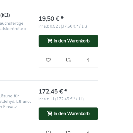
(KCl)
19,50 € *
rauchsfertige
Inhalt: 0,52 l (37,50 € * / 1 l)
ätskontrolle in
In den Warenkorb
172,45 € *
lösung für
Inhalt: 1 l (172,45 € * / 1 l)
aldehyd, Ethanol
n Einsatz.
In den Warenkorb