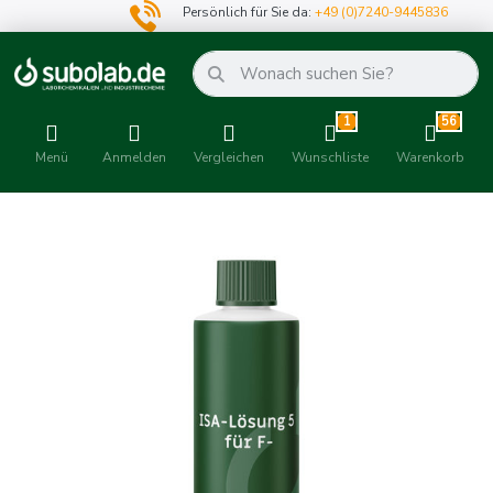
Persönlich für Sie da:
+49 (0)7240-9445836
1
56
Menü
Anmelden
Vergleichen
Wunschliste
Warenkorb