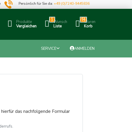
e
Persönlich für Sie da:
+49 (0)7240-9445836
1
56
Produkte
Wunsch
Waren
Vergleichen
Liste
Korb
SERVICE
ANMELDEN
hierfür das nachfolgende Formular
errufs.