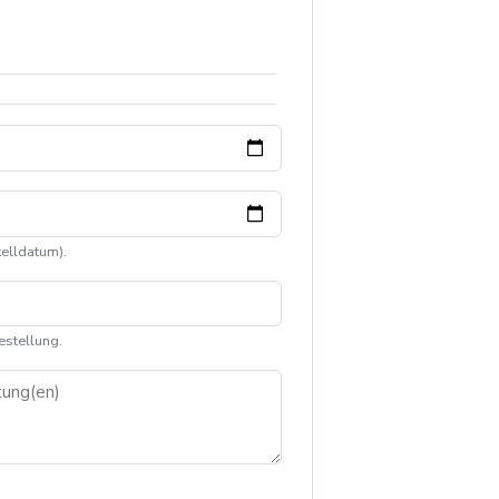
elldatum).
estellung.