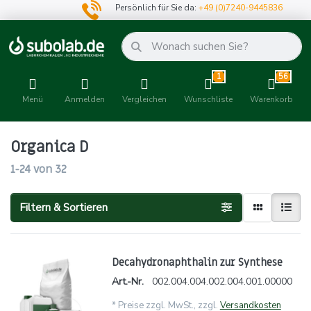
Persönlich für Sie da:
+49 (0)7240-9445836
1
56
Menü
Anmelden
Vergleichen
Wunschliste
Warenkorb
Organica D
1-24
von
32
Filtern & Sortieren
Decahydronaphthalin zur Synthese
Art.-Nr.
002.004.004.002.004.001.00000
*
Preise zzgl. MwSt., zzgl.
Versandkosten