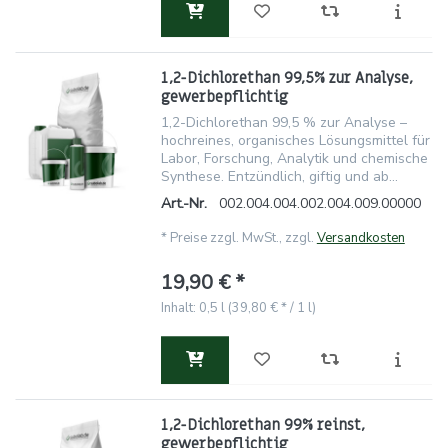
1,2-Dichlorethan 99,5% zur Analyse,
gewerbepflichtig
1,2-Dichlorethan 99,5 % zur Analyse –
hochreines, organisches Lösungsmittel für
Labor, Forschung, Analytik und chemische
Synthese. Entzündlich, giftig und ab...
Art.-Nr.
002.004.004.002.004.009.00000
*
Preise zzgl. MwSt., zzgl.
Versandkosten
19,90 € *
Inhalt: 0,5 l (39,80 € * / 1 l)
1,2-Dichlorethan 99% reinst,
gewerbepflichtig