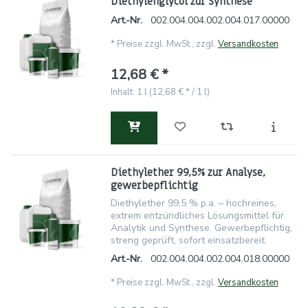
Diethylenglycol zur Synthese
Art.-Nr.
002.004.004.002.004.017.00000
*
Preise zzgl. MwSt., zzgl.
Versandkosten
12,68 € *
Inhalt: 1 l (12,68 € * / 1 l)
Diethylether 99,5% zur Analyse,
gewerbepflichtig
Diethylether 99,5 % p.a. – hochreines,
extrem entzündliches Lösungsmittel für
Analytik und Synthese. Gewerbepflichtig,
streng geprüft, sofort einsatzbereit.
Art.-Nr.
002.004.004.002.004.018.00000
*
Preise zzgl. MwSt., zzgl.
Versandkosten