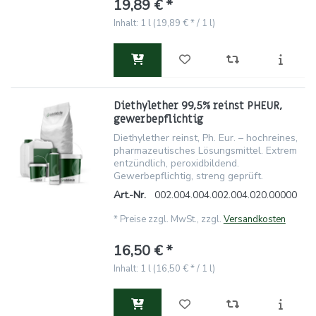
19,89 € *
Inhalt: 1 l (19,89 € * / 1 l)
Diethylether 99,5% reinst PHEUR,
gewerbepflichtig
Diethylether reinst, Ph. Eur. – hochreines,
pharmazeutisches Lösungsmittel. Extrem
entzündlich, peroxidbildend.
Gewerbepflichtig, streng geprüft.
Art.-Nr.
002.004.004.002.004.020.00000
*
Preise zzgl. MwSt., zzgl.
Versandkosten
16,50 € *
Inhalt: 1 l (16,50 € * / 1 l)