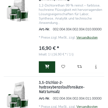
1,2-Dichlorethan 99 % reinst – farblose,
hochreine Flüssigkeit mit hervorragenden
Lösungseigenschaften für Labor,
Synthese, Analytik und technische
Anwendung...
Art.-Nr.
002.004.004.002.004.010.00000
*
Preise zzgl. MwSt., zzgl.
Versandkosten
16,90 € *
Inhalt: 1 l (16,90 € * / 1 l)
3,5-Dichlor-2-
hydroxybenzolsulfonsäure-
Natriumsalz
Art.-Nr.
002.004.004.002.004.011.00000
*
Preise zzgl. MwSt., zzgl.
Versandkosten