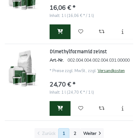
16,06 € *
Inhalt: 1 l (16,06 € * / 1 l)
Dimethylformamid reinst
Art.-Nr.
002.004.004.002.004.031.00000
*
Preise zzgl. MwSt., zzgl.
Versandkosten
24,70 € *
Inhalt: 1 l (24,70 € * / 1 l)
Zurück
1
2
Weiter