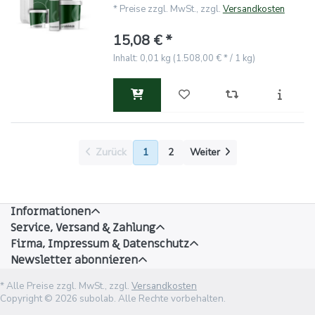
*
Preise zzgl. MwSt., zzgl.
Versandkosten
15,08 € *
Inhalt: 0,01 kg (1.508,00 € * / 1 kg)
Zurück
1
2
Weiter
Informationen
Service, Versand & Zahlung
Firma, Impressum & Datenschutz
Newsletter abonnieren
* Alle Preise zzgl. MwSt., zzgl.
Versandkosten
Copyright © 2026 subolab. Alle Rechte vorbehalten.