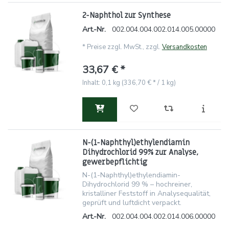
2-Naphthol zur Synthese
Art.-Nr.
002.004.004.002.014.005.00000
*
Preise zzgl. MwSt., zzgl.
Versandkosten
33,67 € *
Inhalt: 0,1 kg (336,70 € * / 1 kg)
N-(1-Naphthyl)ethylendiamin
Dihydrochlorid 99% zur Analyse,
gewerbepflichtig
N-(1-Naphthyl)ethylendiamin-
Dihydrochlorid 99 % – hochreiner,
kristalliner Feststoff in Analysequalität,
geprüft und luftdicht verpackt.
Art.-Nr.
002.004.004.002.014.006.00000