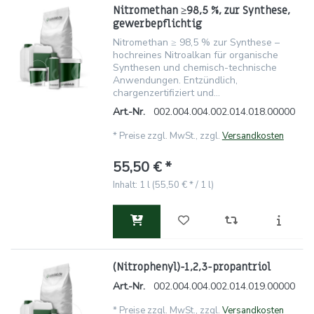
Nitromethan ≥98,5 %, zur Synthese,
gewerbepflichtig
Nitromethan ≥ 98,5 % zur Synthese –
hochreines Nitroalkan für organische
Synthesen und chemisch-technische
Anwendungen. Entzündlich,
chargenzertifiziert und...
Art.-Nr.
002.004.004.002.014.018.00000
*
Preise zzgl. MwSt., zzgl.
Versandkosten
55,50 € *
Inhalt: 1 l (55,50 € * / 1 l)
(Nitrophenyl)-1,2,3-propantriol
Art.-Nr.
002.004.004.002.014.019.00000
*
Preise zzgl. MwSt., zzgl.
Versandkosten