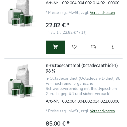
Art.-Nr.
002.004.004.002.014.021.00000
*
Preise zzgl. MwSt., zzgl.
Versandkosten
22,82 € *
Inhalt: 1 l (22,82 € * / 1 l)
n-Octadecanthiol (Octadecanthiol-1)
98 %
n-Octadecanthiol (Octadecan-1-thiol) 98
% – hochreine, organische
Schwefelverbindung mit thioltypischem
Geruch, geprüft und sicher verpackt.
Art.-Nr.
002.004.004.002.014.022.00000
*
Preise zzgl. MwSt., zzgl.
Versandkosten
85,00 € *