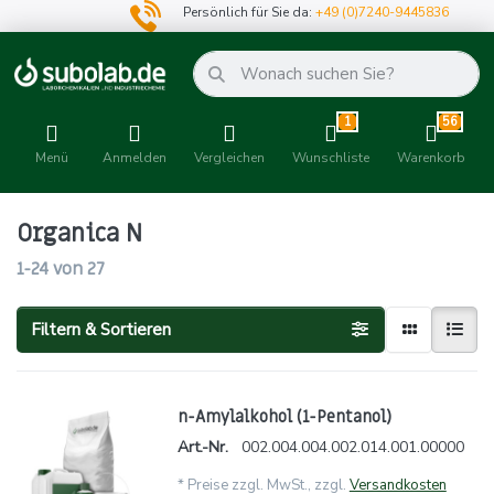
Persönlich für Sie da:
+49 (0)7240-9445836
1
56
Menü
Anmelden
Vergleichen
Wunschliste
Warenkorb
Organica N
1-24
von
27
Filtern & Sortieren
n-Amylalkohol (1-Pentanol)
Art.-Nr.
002.004.004.002.014.001.00000
*
Preise zzgl. MwSt., zzgl.
Versandkosten