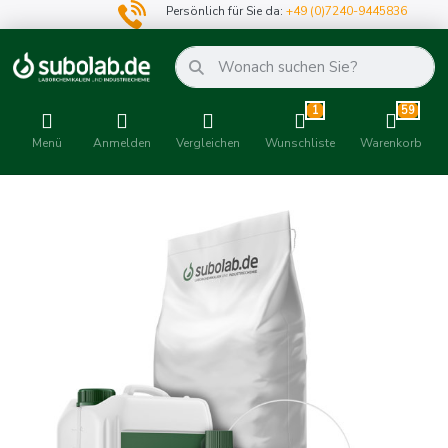
Persönlich für Sie da:
+49 (0)7240-9445836
1
59
Menü
Anmelden
Vergleichen
Wunschliste
Warenkorb