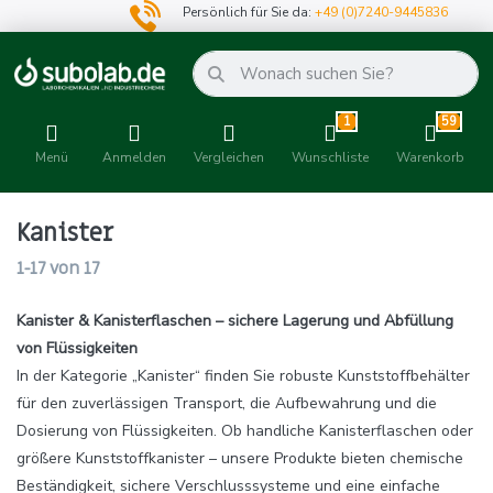
Persönlich für Sie da:
+49 (0)7240-9445836
1
59
Menü
Anmelden
Vergleichen
Wunschliste
Warenkorb
Kanister
1-17
von
17
Kanister & Kanisterflaschen – sichere Lagerung und Abfüllung
von Flüssigkeiten
In der Kategorie „Kanister“ finden Sie robuste Kunststoffbehälter
für den zuverlässigen Transport, die Aufbewahrung und die
Dosierung von Flüssigkeiten. Ob handliche Kanisterflaschen oder
größere Kunststoffkanister – unsere Produkte bieten chemische
Beständigkeit, sichere Verschlusssysteme und eine einfache