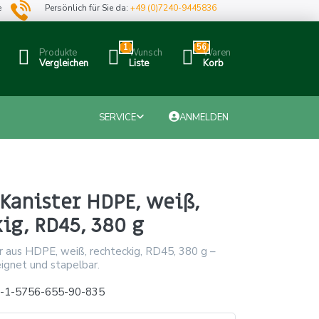
e
Persönlich für Sie da:
+49 (0)7240-9445836
1
56
Produkte
Wunsch
Waren
Vergleichen
Liste
Korb
SERVICE
ANMELDEN
Kanister HDPE, weiß,
ig, RD45, 380 g
r aus HDPE, weiß, rechteckig, RD45, 380 g –
ignet und stapelbar.
x-1-5756-655-90-835