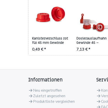
Kanisterverschluss rot
Dosierauslaufhahn
für 45 mm Gewinde
Gewinde 45 –
(RD/ND) – HDPE mit
rot/natur, HDPE
0,49 € *
7,13 € *
Dichtung
Informationen
Serv
Neu eingetroffen
Kon
Zuletzt angesehen
Ver
Produktliste vergleichen
Coo
FA