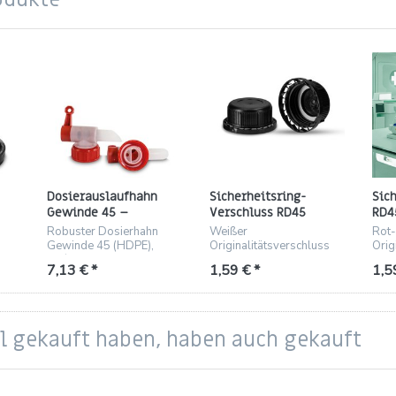
Dosierauslaufhahn
Sicherheitsring-
Sic
Gewinde 45 –
Verschluss RD45
RD4
rot/natur, HDPE
(ND45), weiß, HDPE
Orig
Robuster Dosierhahn
Weißer
Rot-
de
(ND
Gewinde 45 (HDPE),
Originalitätsverschluss
Orig
,
rot/natur, gluckerfrei, mit
RD45 mit ND45 Gewinde
RD4
7,13 € *
1,59 € *
1,5
EPE-Dichtring.
für 2–10 L Kanister,
HDPE
HDPE.
el gekauft haben, haben auch gekauft