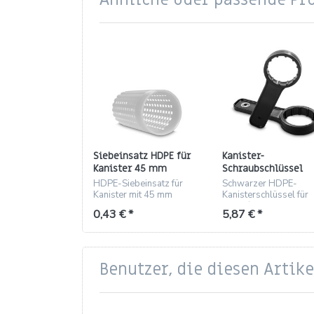
Siebeinsatz HDPE für
Kanister-
Kanister 45 mm
Schraubschlüssel
(natur) – für 2–10 L
schwarz, HDPE, für
HDPE-Siebeinsatz für
Schwarzer HDPE-
ND45 (RD45) Gewin
Kanister mit 45 mm
Kanisterschlüssel für
Gewinde (2–10 L), natur.
ND45/RD45 Gewinde
0,43 € *
5,87 € *
Leicht, stabil, filternd.
passend für 2–10 L
Kanister.
Benutzer, die diesen Artik