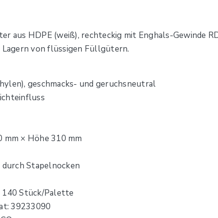
er aus HDPE (weiß), rechteckig mit Enghals-Gewinde RD4
 Lagern von flüssigen Füllgütern.
hylen), geschmacks- und geruchsneutral
ichteinfluss
230 mm × Höhe 310 mm
r durch Stapelnocken
, 140 Stück/Palette
at: 39233090