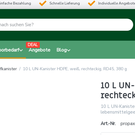
infache Bezahlung
Schnelle Lieferung
Individuelle Angebot
DEAL
borbedarf
Angebote
Blog
fkanister
10 L UN-Kanister HDPE, weiß, rechteckig, RD45, 380 g
10 L UN-
rechteck
10 L UN‑Kaniste
lebensmittelgee
Art.-Nr.
propa