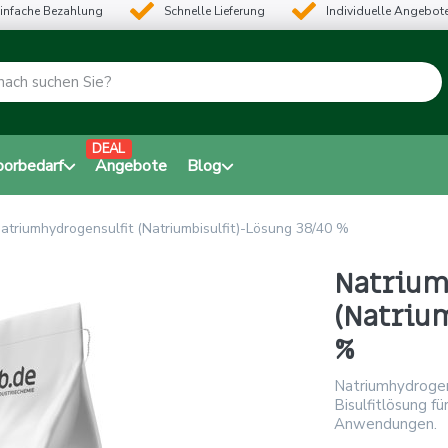
infache Bezahlung
Schnelle Lieferung
Individuelle Angebot
DEAL
borbedarf
Angebote
Blog
atriumhydrogensulfit (Natriumbisulfit)-Lösung 38/40 %
Natrium
(Natrium
%
Natriumhydrogen
Bisulfitlösung f
Anwendungen.