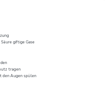
izung
Säure giftige Gase
iden
hutz tragen
it den Augen spülen