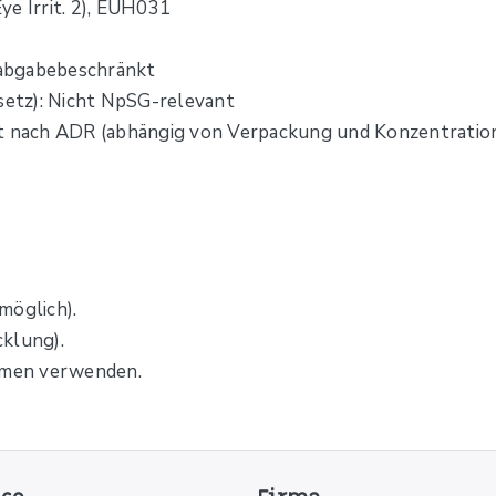
ye Irrit. 2), EUH031
abgabebeschränkt
etz): Nicht NpSG-relevant
ut nach ADR (abhängig von Verpackung und Konzentratio
möglich).
klung).
hmen verwenden.