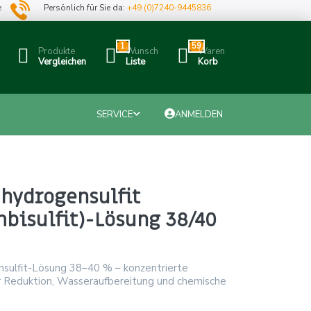
e
Persönlich für Sie da:
+49 (0)7240-9445836
1
59
Produkte
Wunsch
Waren
Vergleichen
Liste
Korb
SERVICE
ANMELDEN
hydrogensulfit
bisulfit)-Lösung 38/40
sulfit-Lösung 38–40 % – konzentrierte
ür Reduktion, Wasseraufbereitung und chemische