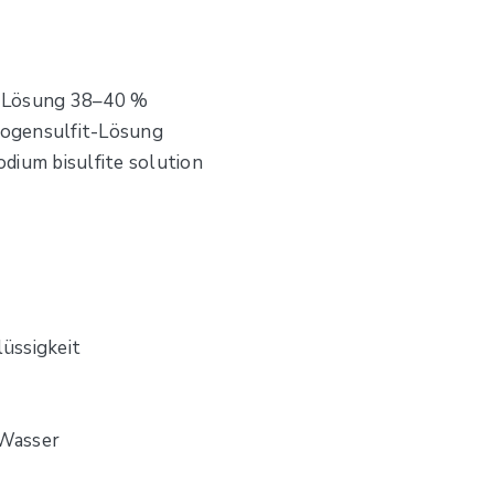
t-Lösung 38–40 %
ogensulfit-Lösung
dium bisulfite solution
lüssigkeit
 Wasser