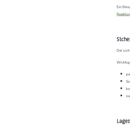
Ein Beis
Reaktio
Sich
Der sic
Wichtig
pe
Si
ko
ni
Lage