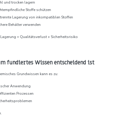
hl und trocken lagern
chtempfindliche Stoffe schützen
trennte Lagerung von inkompatiblen Stoffen
chere Behälter verwenden
Lagerung = Qualitätsverlust + Sicherheitsrisiko
 fundiertes Wissen entscheidend ist
emisches Grundwissen kann es zu:
lscher Anwendung
effizienten Prozessen
cherheitsproblemen
.