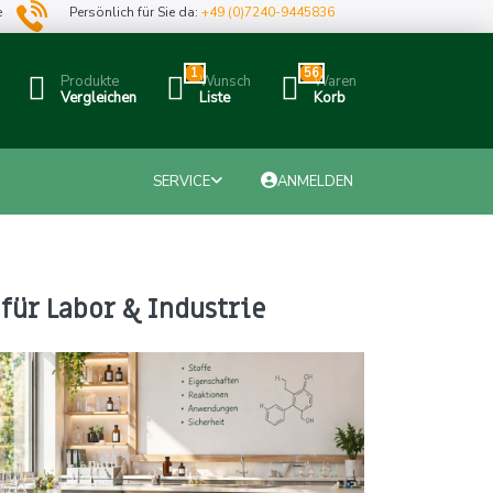
e
Persönlich für Sie da:
+49 (0)7240-9445836
1
56
Produkte
Wunsch
Waren
Vergleichen
Liste
Korb
SERVICE
ANMELDEN
für Labor & Industrie