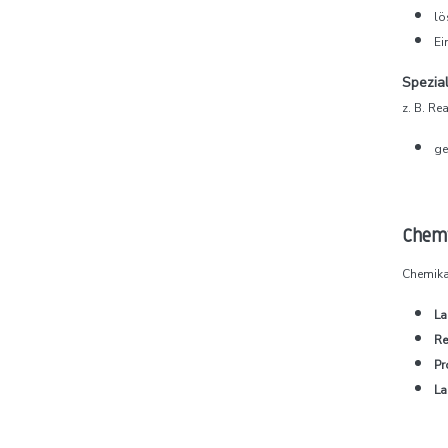
lö
Ei
Spezia
z. B. Re
ge
Chemi
Chemikal
La
Re
Pr
La