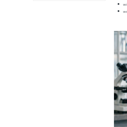
wi
wo