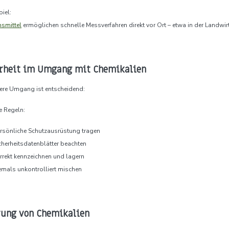
piel:
nsmittel
ermöglichen schnelle Messverfahren direkt vor Ort – etwa in der Landwir
erheit im Umgang mit Chemikalien
here Umgang ist entscheidend:
e Regeln:
rsönliche Schutzausrüstung tragen
cherheitsdatenblätter beachten
rrekt kennzeichnen und lagern
emals unkontrolliert mischen
rung von Chemikalien