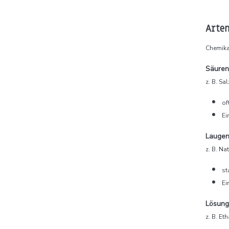
Arten
Chemikal
Säuren
z. B. Sa
of
Ei
Lauge
z. B. N
st
Ei
Lösung
z. B. Et