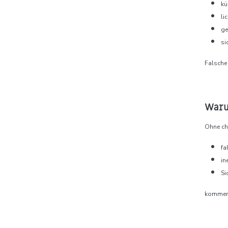
kü
li
ge
si
Falsche 
Warum
Ohne ch
fa
in
Si
kommen