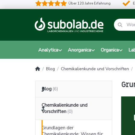
Über 120 Jahre Erfahrung
E
Analytica
Anorganica
Organica
La
Blog
Chemikalienkunde und Vorschriften
Gru
Blog
Chemikalienkunde und
Vorschriften
Grundlagen der
Chemikalienkunde: Wissen für