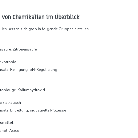
 von Chemikalien im Überblick
ien lassen sich grob in folgende Gruppen einteilen:
lzsäure, Zitronensäure
t korrosiv
nsatz: Reinigung, pH-Regulierung
n
atronlauge, Kaliumhydroxid
ark alkalisch
nsatz: Entfettung, industrielle Prozesse
smittel
hanol, Aceton