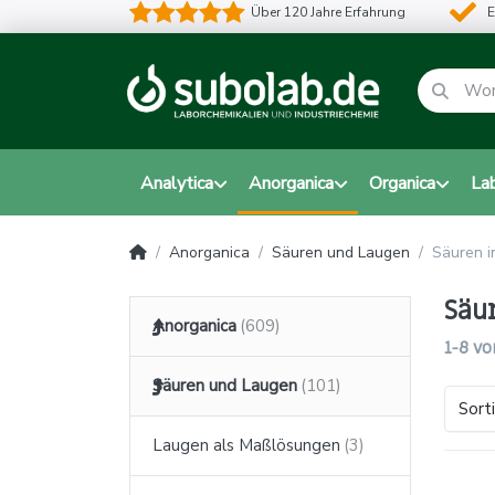
Über 120 Jahre Erfahrung
E
Analytica
Anorganica
Organica
La
Anorganica
Säuren und Laugen
Säuren i
Säu
Anorganica
1-8
vo
Säuren und Laugen
Sort
Laugen als Maßlösungen