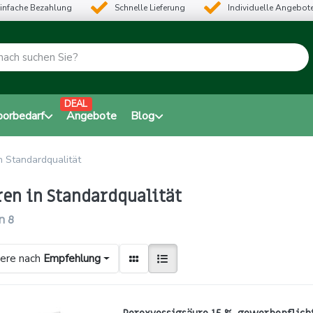
infache Bezahlung
Schnelle Lieferung
Individuelle Angebot
DEAL
borbedarf
Angebote
Blog
n Standardqualität
ren in Standardqualität
n
8
iere nach
Empfehlung