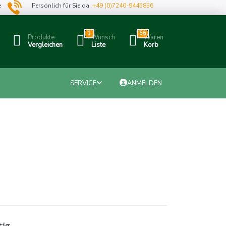
e
Persönlich für Sie da:
+49 (0)7240-9445836
1
56
Produkte
Wunsch
Waren
Vergleichen
Liste
Korb
SERVICE
ANMELDEN