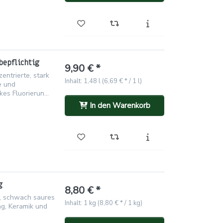
bepflichtig
9,90 € *
ntrierte, stark
Inhalt: 1,48 l (6,69 € * / 1 l)
e und
s Fluorierun...
In den Warenkorb
g
8,80 € *
s, schwach saures
Inhalt: 1 kg (8,80 € * / 1 kg)
ng, Keramik und