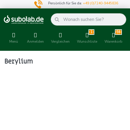
Persönlich für Sie da:
+49 (0)7240-9445836
1
56
Menü
Anmelden
Vergleichen
Wunschliste
Warenkorb
Berylium