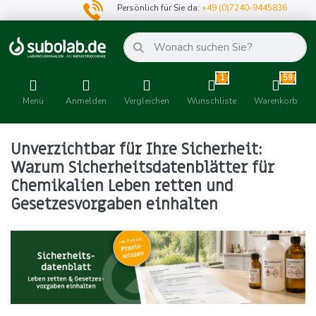
Persönlich für Sie da:
+49 (0)7240-9445836
1
59
Menü
Anmelden
Vergleichen
Wunschliste
Warenkorb
Unverzichtbar für Ihre Sicherheit:
Warum Sicherheitsdatenblätter für
Chemikalien Leben retten und
Gesetzesvorgaben einhalten