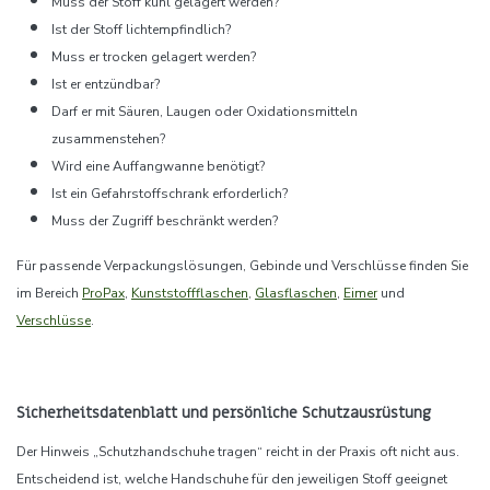
Muss der Stoff kühl gelagert werden?
Ist der Stoff lichtempfindlich?
Muss er trocken gelagert werden?
Ist er entzündbar?
Darf er mit Säuren, Laugen oder Oxidationsmitteln
zusammenstehen?
Wird eine Auffangwanne benötigt?
Ist ein Gefahrstoffschrank erforderlich?
Muss der Zugriff beschränkt werden?
Für passende Verpackungslösungen, Gebinde und Verschlüsse finden Sie
im Bereich
ProPax
,
Kunststoffflaschen
,
Glasflaschen
,
Eimer
und
Verschlüsse
.
Sicherheitsdatenblatt und persönliche Schutzausrüstung
Der Hinweis „Schutzhandschuhe tragen“ reicht in der Praxis oft nicht aus.
Entscheidend ist, welche Handschuhe für den jeweiligen Stoff geeignet