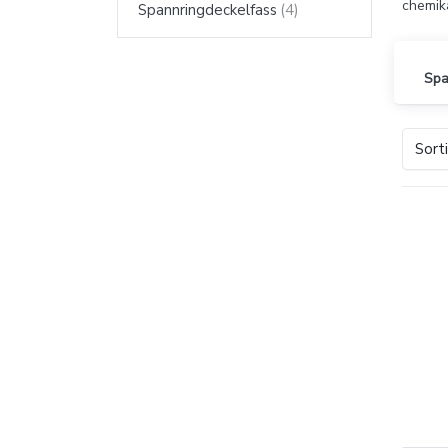
chemika
Spannringdeckelfass
Spa
Sort