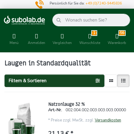
Persönlich für Sie da:
+49 (0)7240-9445836
1
56
Menü
Anmelden
Vergleichen
Wunschliste
Warenkorb
Laugen in Standardqualität
Filtern & Sortieren
Natronlauge 32 %
Art.-Nr.
002.004.002.003.003.003.00000
*
Preise zzgl. MwSt., zzgl.
Versandkosten
21,13 € *