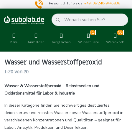
Persönlich für Sie da:
+49 (0)7240-9445836
1
56
Menü
Anmelden
Vergleichen
Wunschliste
Warenkorb
Wasser und Wasserstoffperoxid
1-20
von
20
Wasser & Wasserstoffperoxid – Reinstmedien und
Oxidationsmittel für Labor & Industrie
In dieser Kategorie finden Sie hochwertiges destilliertes,
deionisiertes und reinstes Wasser sowie Wasserstoffperoxid in
verschiedenen Konzentrationen und Qualitäten – geeignet für
Labor, Analytik, Produktion und Desinfektion.