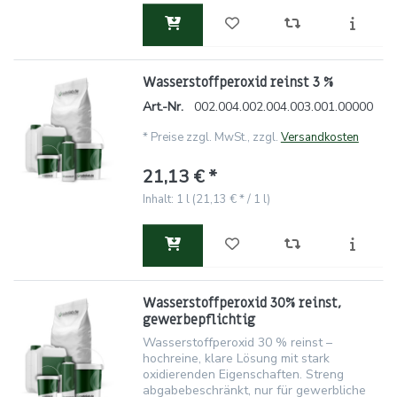
Wasserstoffperoxid reinst 3 %
Art.-Nr.
002.004.002.004.003.001.00000
*
Preise zzgl. MwSt., zzgl.
Versandkosten
21,13 € *
Inhalt: 1 l (21,13 € * / 1 l)
Wasserstoffperoxid 30% reinst,
gewerbepflichtig
Wasserstoffperoxid 30 % reinst –
hochreine, klare Lösung mit stark
oxidierenden Eigenschaften. Streng
abgabebeschränkt, nur für gewerbliche