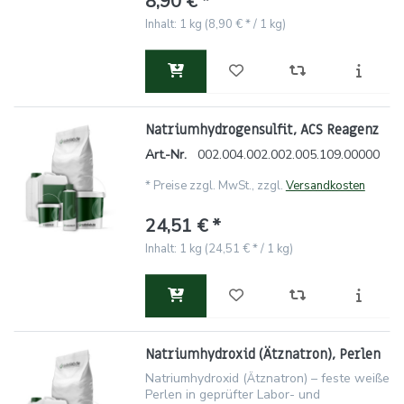
8,90 € *
Inhalt: 1 kg (8,90 € * / 1 kg)
Natriumhydrogensulfit, ACS Reagenz
Art.-Nr.
002.004.002.002.005.109.00000
*
Preise zzgl. MwSt., zzgl.
Versandkosten
24,51 € *
Inhalt: 1 kg (24,51 € * / 1 kg)
Natriumhydroxid (Ätznatron), Perlen
Natriumhydroxid (Ätznatron) – feste weiße
Perlen in geprüfter Labor- und