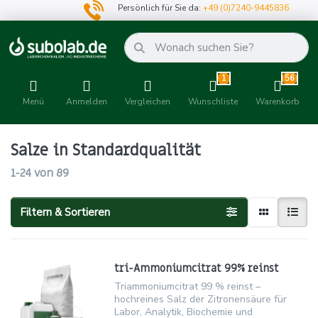
Persönlich für Sie da:
+49 (0)7240-9445836
1
56
Menü
Anmelden
Vergleichen
Wunschliste
Warenkorb
Salze in Standardqualität
1-24
von
89
Filtern & Sortieren
tri-Ammoniumcitrat 99% reinst
Triammoniumcitrat 99 % reinst –
hochreines Salz der Zitronensäure für
Labor, Analytik, Biochemie und