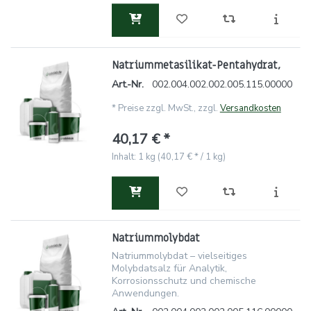
Natriummetasilikat-Pentahydrat,
Art.-Nr.
002.004.002.002.005.115.00000
*
Preise zzgl. MwSt., zzgl.
Versandkosten
40,17 € *
Inhalt: 1 kg (40,17 € * / 1 kg)
Natriummolybdat
Natriummolybdat – vielseitiges
Molybdatsalz für Analytik,
Korrosionsschutz und chemische
Anwendungen.