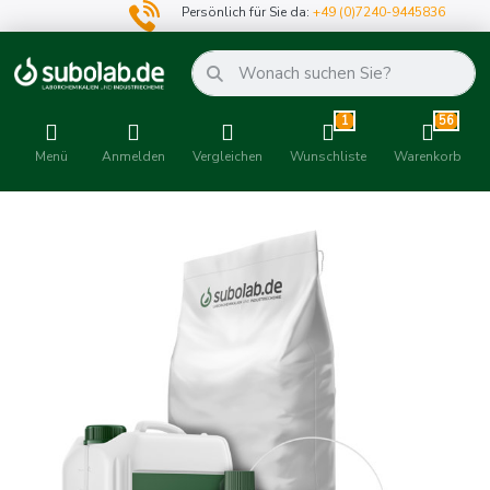
Persönlich für Sie da:
+49 (0)7240-9445836
1
56
Menü
Anmelden
Vergleichen
Wunschliste
Warenkorb