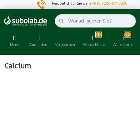
Persönlich für Sie da:
+49 (0)7240-9445836
1
56
Menü
Anmelden
Vergleichen
Wunschliste
Warenkorb
Calcium