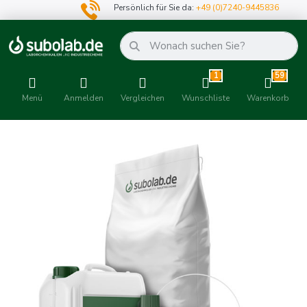
Persönlich für Sie da:
+49 (0)7240-9445836
1
59
Menü
Anmelden
Vergleichen
Wunschliste
Warenkorb