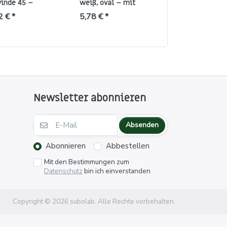
inde 45 –
weiß, oval – mit
HDPE rot/natur 
ß/rot, Polypropylen
Metallbügel
passend für ND6
2 € *
5,78 € *
6,95 € *
23/61HF)
Newsletter abonnieren
Absenden
Abonnieren
Abbestellen
Mit den Bestimmungen zum
Datenschutz
bin ich einverstanden
Copyright © 2026 subolab. Alle Rechte vorbehalten.