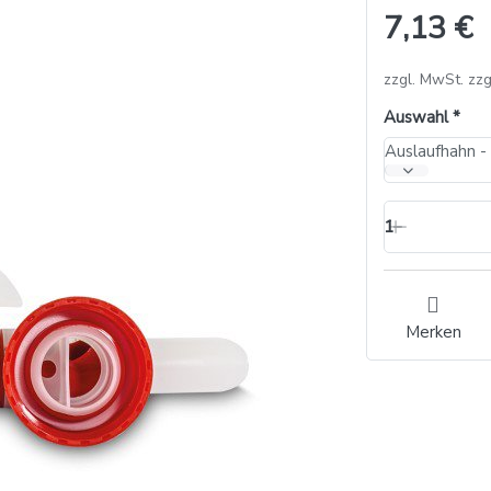
7,13 €
zzgl. MwSt. zzg
Auswahl
Auslaufhahn -
1
Merken