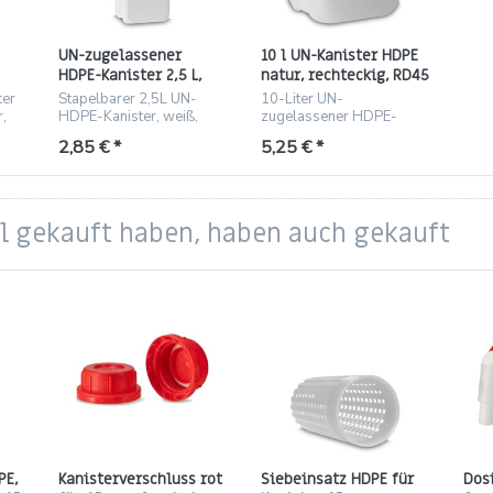
UN-zugelassener
10 l UN-Kanister HDPE
HDPE-Kanister 2,5 L,
natur, rechteckig, RD45
24
weiß, RD45, rechteckig,
Gewinde, 360 g
ter
Stapelbarer 2,5L UN-
10-Liter UN-
130 g
r,
HDPE-Kanister, weiß,
zugelassener HDPE-
RD45, lebensmittelecht,
Kanister, natur, rechteckig,
2,85 € *
5,25 € *
130 g
RD45, 360 g
el gekauft haben, haben auch gekauft
PE,
Kanisterverschluss rot
Siebeinsatz HDPE für
Dos