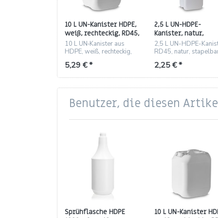
10 L UN-Kanister HDPE,
2,5 L UN-HDPE-
weiß, rechteckig, RD45,
Kanister, natur,
380 g
rechteckig, RD45 (1
10 L UN‑Kanister aus
2,5 L UN-HDPE-Kanis
g)
HDPE, weiß, rechteckig,
RD45, natur, stapelba
RD45, 380 g –
lebensmittelecht
5,29 € *
2,25 € *
lebensmittelgeeignet und
stapelbar.
Benutzer, die diesen Artik
Sprühflasche HDPE
10 L UN-Kanister HD