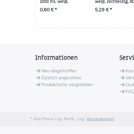
1000 ml, weiß,
weiß, rechteckig, R
Gewinde 28/410 (hohe
380 g
0,80 € *
5,29 € *
Form, 50 g)
Informationen
Serv
Neu eingetroffen
Kon
Zuletzt angesehen
Ver
Produktliste vergleichen
Coo
FA
* Alle Preise zzgl. MwSt., zzgl.
Versandkosten