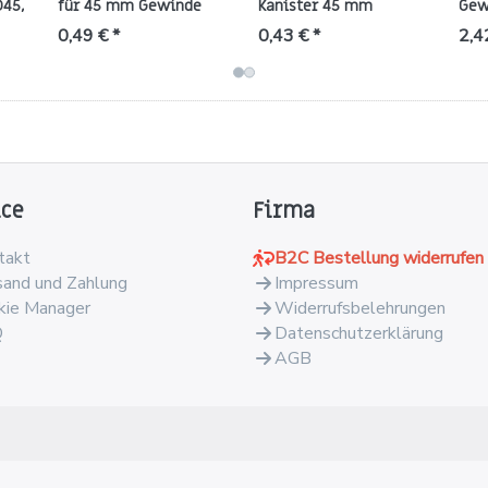
D45,
für 45 mm Gewinde
Kanister 45 mm
Gew
(RD/ND) – HDPE mit
(natur) – für 2–10 L
wei
0,49 € *
0,43 € *
2,4
Dichtung
(PP)
ice
Firma
takt
B2C Bestellung widerrufen
sand und Zahlung
Impressum
kie Manager
Widerrufsbelehrungen
Q
Datenschutzerklärung
AGB