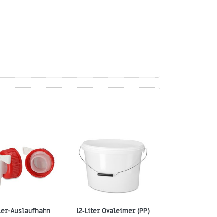
ier-Auslaufhahn
12‑Liter Ovaleimer (PP)
Dosierauslaufh