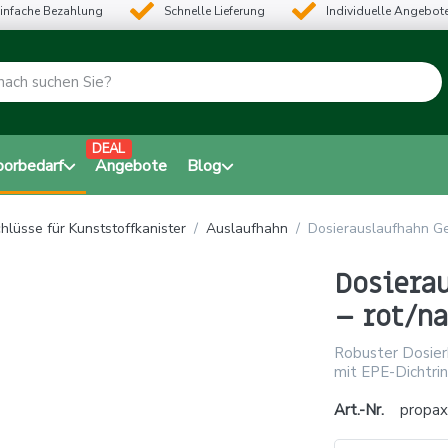
infache Bezahlung
Schnelle Lieferung
Individuelle Angebot
DEAL
borbedarf
Angebote
Blog
hlüsse für Kunststoffkanister
Auslaufhahn
Dosierauslaufhahn Ge
Dosiera
– rot/na
Robuster Dosierh
mit EPE-Dichtrin
Art.-Nr.
propa