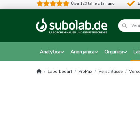
Über 120 Jahre Erfahrung
E
Analytica
Anorganica
Organica
La
Laborbedarf
ProPax
Verschlüsse
Versc