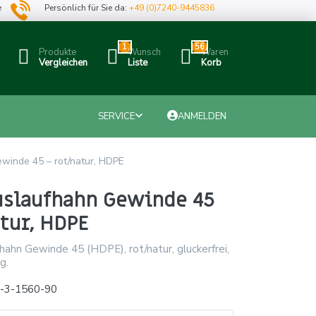
e
Persönlich für Sie da:
+49 (0)7240-9445836
1
56
Produkte
Wunsch
Waren
Vergleichen
Liste
Korb
SERVICE
ANMELDEN
winde 45 – rot/natur, HDPE
uslaufhahn Gewinde 45
tur, HDPE
ahn Gewinde 45 (HDPE), rot/natur, gluckerfrei,
g.
x-3-1560-90