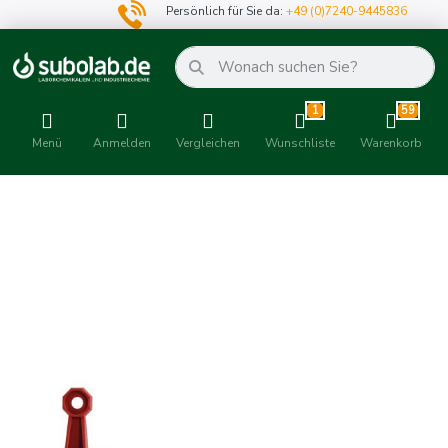
Persönlich für Sie da:
+49 (0)7240-9445836
1
59
Menü
Anmelden
Vergleichen
Wunschliste
Warenkorb