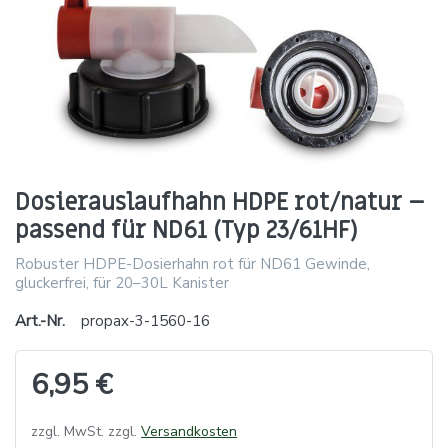
Dosierauslaufhahn HDPE rot/natur –
passend für ND61 (Typ 23/61HF)
Robuster HDPE-Dosierhahn rot für ND61 Gewinde,
gluckerfrei, für 20–30L Kanister
Art.-Nr.
propax-3-1560-16
6,95 €
zzgl. MwSt. zzgl.
Versandkosten