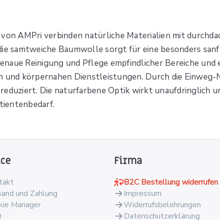
n AMPri verbinden natürliche Materialien mit durchdach
d, die samtweiche Baumwolle sorgt für eine besonders san
naue Reinigung und Pflege empfindlicher Bereiche und ei
rn und körpernahen Dienstleistungen. Durch die Einweg-
duziert. Die naturfarbene Optik wirkt unaufdringlich und 
atientenbedarf.
ice
Firma
takt
B2C Bestellung widerrufen
sand und Zahlung
Impressum
kie Manager
Widerrufsbelehrungen
Q
Datenschutzerklärung