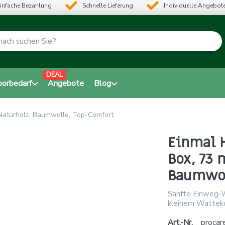
infache Bezahlung
Schnelle Lieferung
Individuelle Angebot
DEAL
borbedarf
Angebote
Blog
Naturholz, Baumwolle, Top-Comfort
Einmal 
Box, 73 
Baumwol
Sanfte Einweg-W
kleinem Wattekop
Art.-Nr.
procar