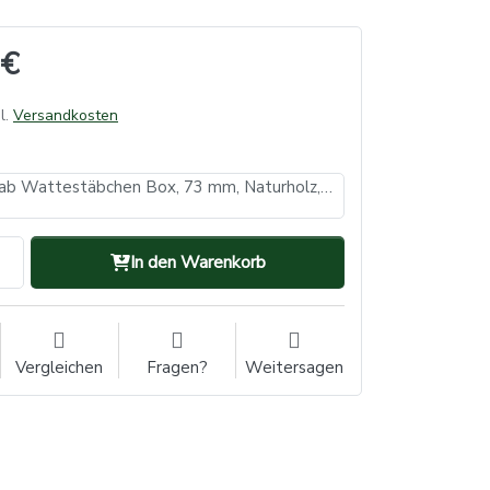
 €
l.
Versandkosten
Einmal Holzstab Wattestäbchen Box, 73 mm, Naturholz, Baumwolle, Top-Comfort (VE: 192, Inhalt: 200 Stück)
In den Warenkorb
Vergleichen
Fragen?
Weitersagen