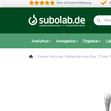
Über 120 Jahre Erfahrung
E
Analytica
Anorganica
Organica
La
Einmal Holzstab Wattestäbchen Box, 73 mm, 