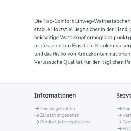
Die Top-Comfort Einweg-Wattestäbchen vo
stabile Holzstiel liegt sicher in der Han
beidseitige Wattekopf ermöglicht punktge
professionellen Einsatz in Krankenhäuse
und das Risiko von Kreuzkontaminationen re
Verlässliche Qualität für den täglichen P
Informationen
Serv
Neu eingetroffen
Kon
Zuletzt angesehen
Ver
Produktliste vergleichen
Coo
FA