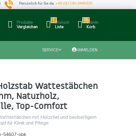
e
Persönlich für Sie da:
+49 (0)7240-9445836
1
56
Produkte
Wunsch
Waren
Vergleichen
Liste
Korb
SERVICE
ANMELDEN
Holzstab Wattestäbchen
mm, Naturholz,
le, Top-Comfort
attestäbchen mit Holzstiel und beidseitigem
f für Klinik und Pflege
e-54607-obk