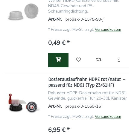
Weißer HDPE-Kanisterverschluss mit
ND45-Gewinde und PE-
Schaumringdichtung.
Art.-Nr.
propax-3-1575-90-j
*
Preise zzgl. MwSt., zzgl.
Versandkosten
0,49 € *
Dosierauslaufhahn HDPE rot/natur –
passend für ND61 (Typ 23/61HF)
Robuster HDPE-Dosierhahn rot für ND61
Gewinde, gluckerfrei, für 20–30L Kanister
Art.-Nr.
propax-3-1560-16
*
Preise zzgl. MwSt., zzgl.
Versandkosten
6,95 € *