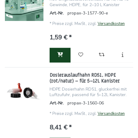
Gewinde, HDPE, für 2–10 L Kanister
Art.-Nr.
propax-3-1577-90-e
*
Preise zzgl. MwSt., zzgl.
Versandkosten
1,59 € *
Dosierauslaufhahn RD51, HDPE
(rot/natur) – für 5–12L Kanister
HDPE Dosierhahn RD51, gluckerfrei mit
Luftzufuhr, passend für 5–12L Kanister.
Art.-Nr.
propax-3-1560-06
*
Preise zzgl. MwSt., zzgl.
Versandkosten
8,41 € *