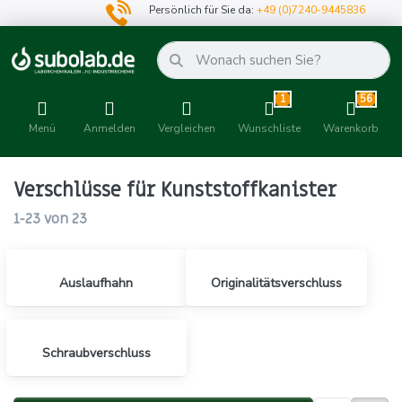
Persönlich für Sie da:
+49 (0)7240-9445836
1
56
Menü
Anmelden
Vergleichen
Wunschliste
Warenkorb
Verschlüsse für Kunststoffkanister
1-23
von
23
Auslaufhahn
Originalitätsverschluss
Schraubverschluss