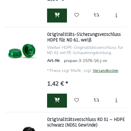
Originalitäts-Sicherungsverschluss
HDPE für ND 61, weiß
Weißer HDPE-Originalitätsverschluss für
ND 61 mit PE-Schaumringdichtung.
Art.-Nr.
propax-3-1576-16-j-vv
*
Preise zzgl. MwSt., zzgl.
Versandkosten
1,42 € *
Originalitätsverschluss RD 51 – HDPE
schwarz (ND51 Gewinde)