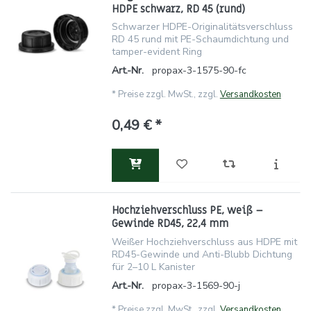
HDPE schwarz, RD 45 (rund)
Schwarzer HDPE-Originalitätsverschluss
RD 45 rund mit PE-Schaumdichtung und
tamper-evident Ring
Art.-Nr.
propax-3-1575-90-fc
*
Preise zzgl. MwSt., zzgl.
Versandkosten
0,49 € *
Hochziehverschluss PE, weiß –
Gewinde RD45, 22,4 mm
Weißer Hochziehverschluss aus HDPE mit
RD45-Gewinde und Anti-Blubb Dichtung
für 2–10 L Kanister
Art.-Nr.
propax-3-1569-90-j
*
Preise zzgl. MwSt., zzgl.
Versandkosten