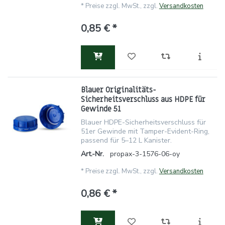
*
Preise zzgl. MwSt., zzgl.
Versandkosten
0,85 € *
Blauer Originalitäts-
Sicherheitsverschluss aus HDPE für
Gewinde 51
Blauer HDPE-Sicherheitsverschluss für
51er Gewinde mit Tamper-Evident-Ring,
passend für 5–12 L Kanister.
Art.-Nr.
propax-3-1576-06-oy
*
Preise zzgl. MwSt., zzgl.
Versandkosten
0,86 € *