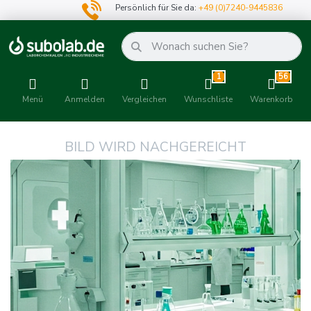
Persönlich für Sie da:
+49 (0)7240-9445836
1
56
Menü
Anmelden
Vergleichen
Wunschliste
Warenkorb