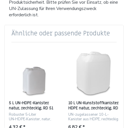
Produktsicherheit. Bitte prüfen Sie vor Einsatz, ob eine
UN-Zulassung für Ihren Verwendungszweck
erforderlich ist.
Ähnliche oder passende Produkte
5 L UN-HDPE-Kanister
10 L UN-Kunststoffkanister
natur, rechteckig, RD 51
HDPE natur, rechteckig, RD
(ca. 250 g)
51 – 450 g
Robuster 5‑Liter
UN-zugelassener 10-L-
UN‑HDPE‑Kanister, natur,
Kanister aus HDPE, rechteckig
stapelbar, Gewinde RD 51,
mit RD 51 Gewinde, natur,
4,32 € *
6,82 € *