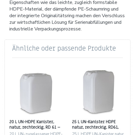
Eigenschaften wie das leichte, zugleich formstabile
HDPE-Material, der dämpfende PE-Schaumring und
der integrierte Originalitätsring machen den Verschluss
zur wirtschaftlichen Lösung für Serienabfüllungen und
industrielle Verpackungsprozesse.
Ähnliche oder passende Produkte
20 L UN-HDPE Kanister,
25 L UN-Kanister HDPE
natur, rechteckig, RD 61 –
natur, rechteckig, RD61,
ca. 775 g
850 g
20 L UN-zugelassener HDPE-
25 L HDPE UN-Kanister natur,