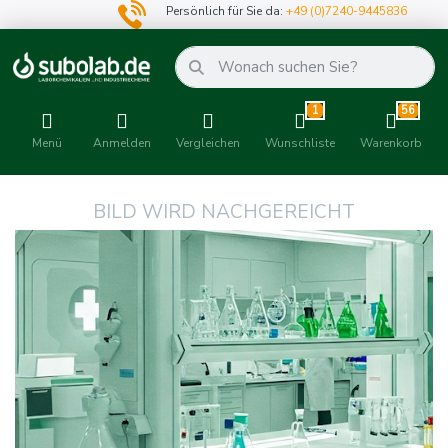
Persönlich für Sie da:
+49 (0)7240-9445836
1
56
Menü
Anmelden
Vergleichen
Wunschliste
Warenkorb