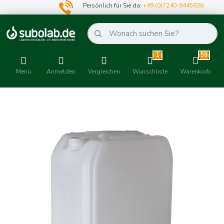
Persönlich für Sie da:
+49 (0)7240-9445836
1
59
Menü
Anmelden
Vergleichen
Wunschliste
Warenkorb