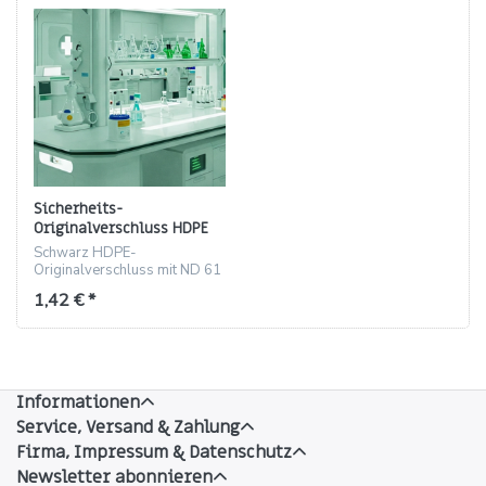
Sicherheits-
Originalverschluss HDPE
für ND 61 (schwarz)
Schwarz HDPE-
Originalverschluss mit ND 61
Gewinde und PE-Schaumring,
1,42 € *
29.5 mm Höhe.
Informationen
Service, Versand & Zahlung
Firma, Impressum & Datenschutz
Newsletter abonnieren