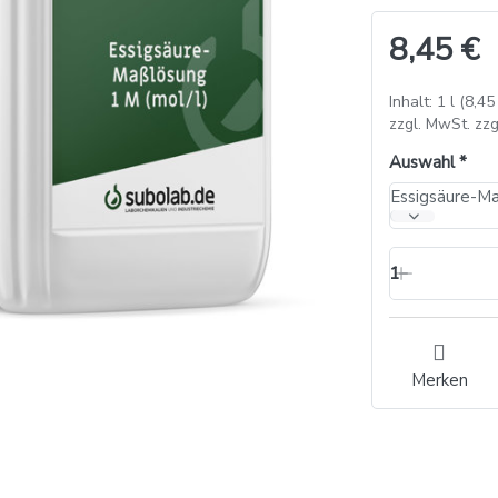
8,45 €
Inhalt: 1 l (8,45 
zzgl. MwSt. zzg
Auswahl
Essigsäure-Ma
1
Merken