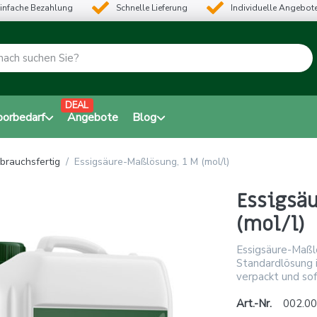
infache Bezahlung
Schnelle Lieferung
Individuelle Angebot
DEAL
borbedarf
Angebote
Blog
brauchsfertig
Essigsäure-Maßlösung, 1 M (mol/l)
Essigsä
(mol/l)
Essigsäure-Maßl
Standardlösung in
verpackt und sof
Art.-Nr.
002.00