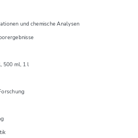
rationen und chemische Analysen
aborergebnisse
 500 ml, 1 l
 Forschung
ng
tik