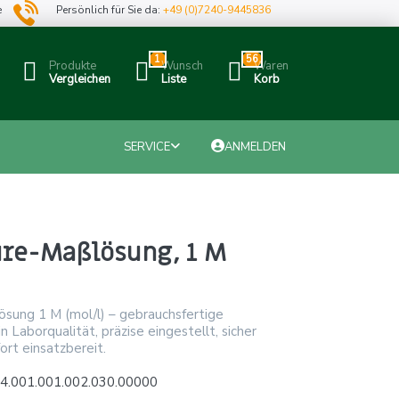
e
Persönlich für Sie da:
+49 (0)7240-9445836
1
56
Produkte
Wunsch
Waren
Vergleichen
Liste
Korb
SERVICE
ANMELDEN
ure-Maßlösung, 1 M
ösung 1 M (mol/l) – gebrauchsfertige
 Laborqualität, präzise eingestellt, sicher
ort einsatzbereit.
4.001.001.002.030.00000