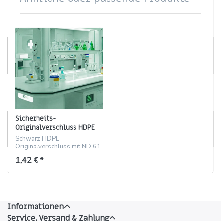
Sicherheits-
Originalverschluss HDPE
für ND 61 (schwarz)
Schwarz HDPE-
Originalverschluss mit ND 61
Gewinde und PE-Schaumring,
1,42 € *
29.5 mm Höhe.
Informationen
Service, Versand & Zahlung