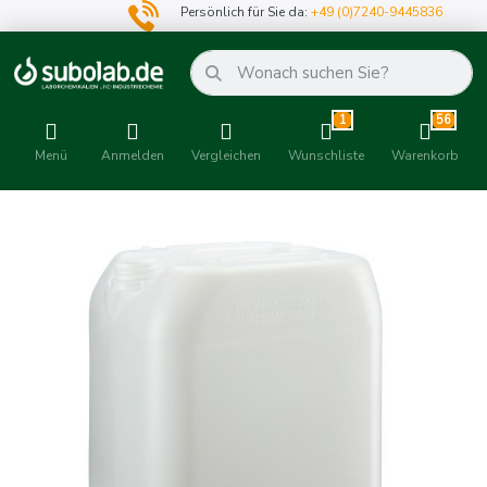
Persönlich für Sie da:
+49 (0)7240-9445836
1
56
Menü
Anmelden
Vergleichen
Wunschliste
Warenkorb