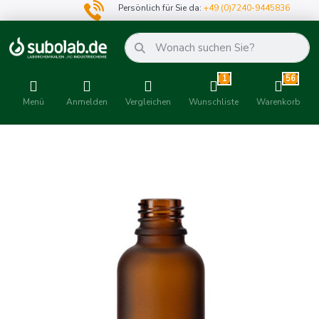
Persönlich für Sie da:
+49 (0)7240-9445836
1
56
Menü
Anmelden
Vergleichen
Wunschliste
Warenkorb