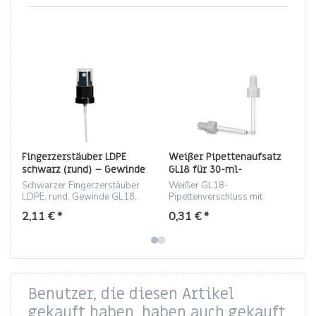
Fingerzerstäuber LDPE
Weißer Pipettenaufsatz
schwarz (rund) – Gewinde
GL18 für 30-ml-
GL18
Tropfflasche
Schwarzer Fingerzerstäuber
Weißer GL18-
LDPE, rund, Gewinde GL18,
Pipettenverschluss mit
0,14 ml/Hub
Glaspipette, passend für 30-
2,11 € *
0,31 € *
ml-Tropfflaschen, für
präzises Dosieren.
Benutzer, die diesen Artikel
gekauft haben, haben auch gekauft