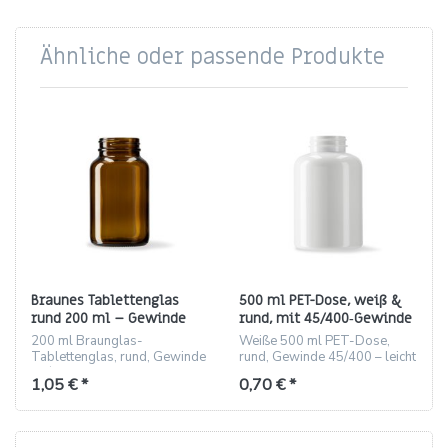
Ähnliche oder passende Produkte
Braunes Tablettenglas
500 ml PET-Dose, weiß &
rund 200 ml – Gewinde
rund, mit 45/400‑Gewinde
45/400
200 ml Braunglas-
Weiße 500 ml PET-Dose,
Tablettenglas, rund, Gewinde
rund, Gewinde 45/400 – leicht
45/400 – ideal für Pharma,
und bruchsicher.
1,05 € *
0,70 € *
Kosmetik und Labor