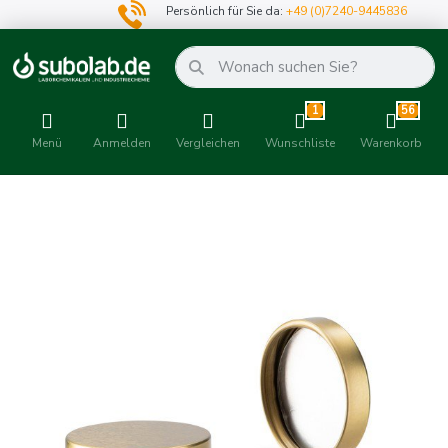
Persönlich für Sie da:
+49 (0)7240-9445836
1
56
Menü
Anmelden
Vergleichen
Wunschliste
Warenkorb