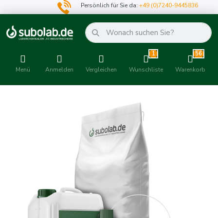
Persönlich für Sie da:
+49 (0)7240-9445836
1
56
Menü
Anmelden
Vergleichen
Wunschliste
Warenkorb