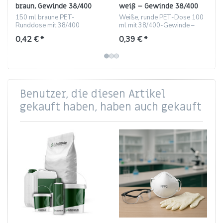
braun, Gewinde 38/400
weiß – Gewinde 38/400
150 ml braune PET-
Weiße, runde PET-Dose 100
Runddose mit 38/400
ml mit 38/400-Gewinde –
Gewinde – leicht, bruchfest,
leichte, bruchfeste
0,42 € *
0,39 € *
ideal für Kosmetik- und
Verpackung
Laborproben.
Benutzer, die diesen Artikel
gekauft haben, haben auch gekauft