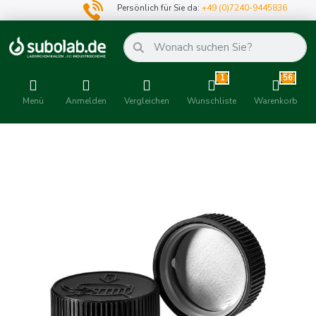
Persönlich für Sie da:
+49 (0)7240-9445836
1
56
Menü
Anmelden
Vergleichen
Wunschliste
Warenkorb