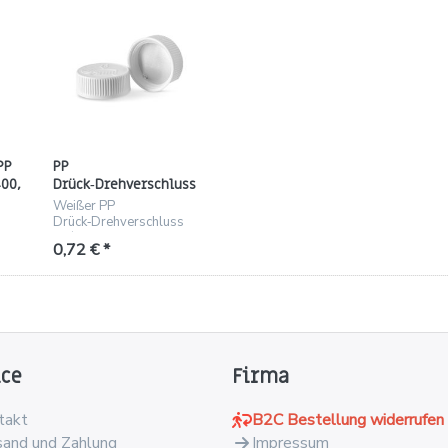
PP
PP
00,
Drück‑Drehverschluss
weiß, Gewinde 38/400
Weißer PP
mit IHS‑Liner
Drück‑Drehverschluss
-
38/400 mit IHS-Liner,
0,72 € *
r,
12,5 mm Höhe
ice
Firma
takt
B2C Bestellung widerrufen
sand und Zahlung
Impressum