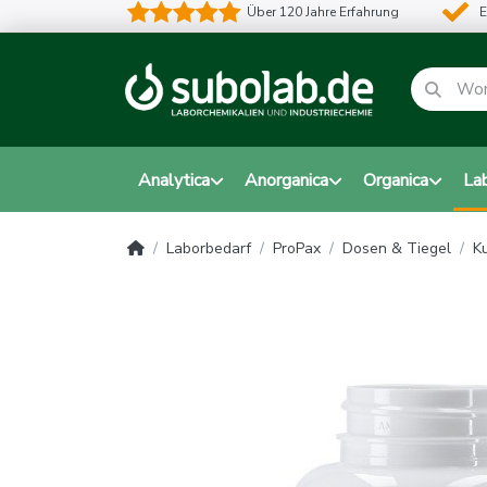
Über 120 Jahre Erfahrung
E
Analytica
Anorganica
Organica
La
Laborbedarf
ProPax
Dosen & Tiegel
K