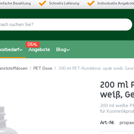
infache Bezahlung
Schnelle Lieferung
Individuelle Angebot
DEAL
borbedarf
Angebote
Blog
unststoffdosen
PET Dose
200 ml PET-Runddose, opak weiß, Gew
200 ml 
weiß, G
200 ml weiße PE
für Kosmetikpro
Art.-Nr.
propax