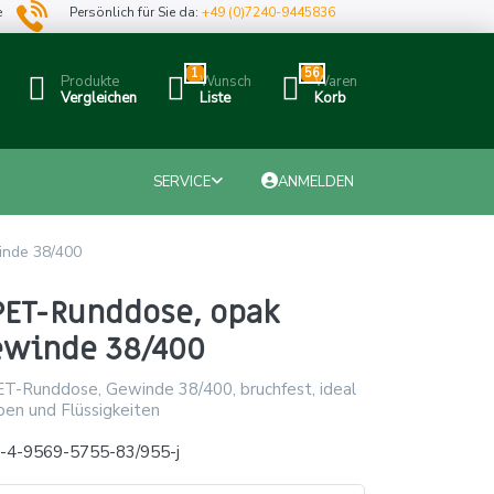
e
Persönlich für Sie da:
+49 (0)7240-9445836
1
56
Produkte
Wunsch
Waren
Vergleichen
Liste
Korb
SERVICE
ANMELDEN
inde 38/400
PET-Runddose, opak
ewinde 38/400
T-Runddose, Gewinde 38/400, bruchfest, ideal
ben und Flüssigkeiten
-4-9569-5755-83/955-j