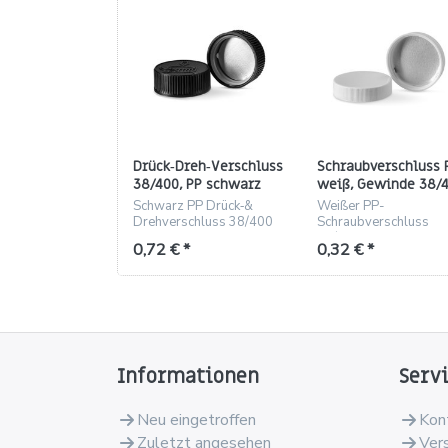
Drück‑Dreh‑Verschluss
Schraubverschluss 
38/400, PP schwarz
weiß, Gewinde 38/4
mit IHS‑Liner
geriffelt (Höhe 11,7
Schwarz PP Drück‑&
Weißer PP-
mm)
Drehverschluss 38/400
Schraubverschluss
mit IHS‑Liner,
38/400 mit Aluminium
0,72 € *
0,32 € *
Aluminiumdichtung, 12,5
Dichtung und IHS-Line
mm Höhe
geriffelt.
Informationen
Serv
Neu eingetroffen
Kon
Zuletzt angesehen
Ver