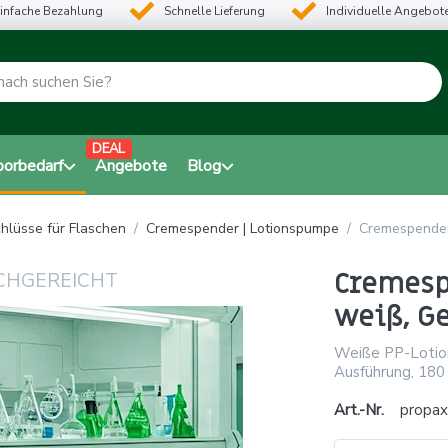
infache Bezahlung
Schnelle Lieferung
Individuelle Angebot
DEAL
borbedarf
Angebote
Blog
hlüsse für Flaschen
Cremespender | Lotionspumpe
Cremespender
Cremesp
weiß, G
Weiße PP-Lotion
Ausführung, 180
Art.-Nr.
propax