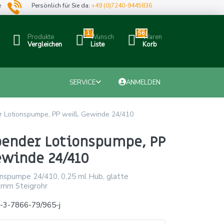
e
Persönlich für Sie da:
+49 (0)7240-9445836
1
56
Produkte
Wunsch
Waren
Vergleichen
Liste
Korb
SERVICE
ANMELDEN
 Lotionspumpe, PP weiß, Gewinde 24/410
ender Lotionspumpe, PP
ewinde 24/410
spumpe 24/410, 0,25 ml Hub, glatte
 mm Steigrohr
-3-7866-79/965-j