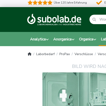
Über 120 Jahre Erfahrung
E
Analytica
Anorganica
Organica
La
Laborbedarf
ProPax
Verschlüsse
Versc