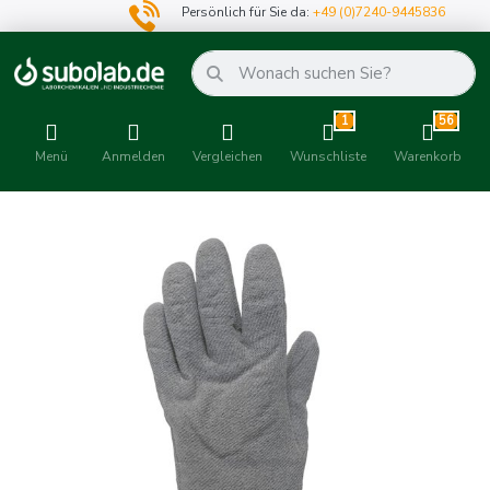
Persönlich für Sie da:
+49 (0)7240-9445836
1
56
Menü
Anmelden
Vergleichen
Wunschliste
Warenkorb