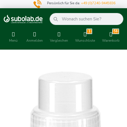
Persönlich für Sie da:
+49 (0)7240-9445836
1
56
Menü
Anmelden
Vergleichen
Wunschliste
Warenkorb