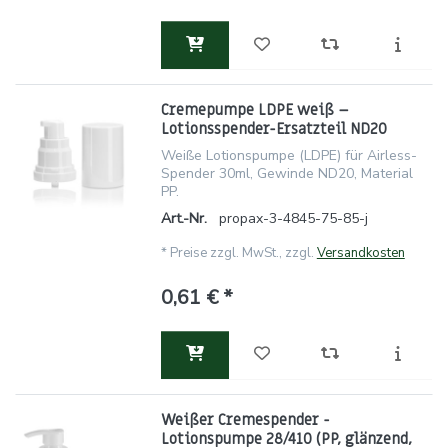
Cremepumpe LDPE weiß –
Lotionsspender-Ersatzteil ND20
Weiße Lotionspumpe (LDPE) für Airless-
Spender 30ml, Gewinde ND20, Material
PP.
Art.-Nr.
propax-3-4845-75-85-j
*
Preise zzgl. MwSt., zzgl.
Versandkosten
0,61 € *
Weißer Cremespender -
Lotionspumpe 28/410 (PP, glänzend,