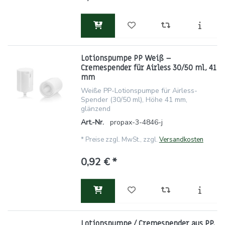
Lotionspumpe PP Weiß –
Cremespender für Airless 30/50 ml, 41
mm
Weiße PP-Lotionspumpe für Airless-
Spender (30/50 ml), Höhe 41 mm,
glänzend
Art.-Nr.
propax-3-4846-j
*
Preise zzgl. MwSt., zzgl.
Versandkosten
0,92 € *
Lotionspumpe / Cremespender aus PP,