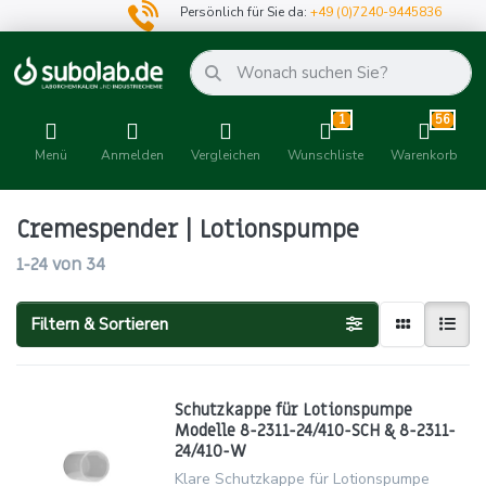
Persönlich für Sie da:
+49 (0)7240-9445836
1
56
Menü
Anmelden
Vergleichen
Wunschliste
Warenkorb
Cremespender | Lotionspumpe
1-24
von
34
Filtern & Sortieren
Schutzkappe für Lotionspumpe
Modelle 8-2311-24/410-SCH & 8-2311-
24/410-W
Klare Schutzkappe für Lotionspumpe