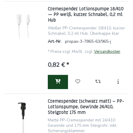
Cremespender Lotionspumpe 18/410
— PP weiß, kurzer Schnabel, 0,2 ml
Hub
Weißer PP-Cremespender 18/410, kurzer
Schnabel, 0,2 ml Hub, Überkappe klar
Art.-Nr.
propax-3-7865-63/965-j
*
Preise zzgl. MwSt., zzgl.
Versandkosten
0,82 € *
Cremespender (schwarz matt) – PP-
Lotionspumpe, Gewinde 24/410,
Steigrohr 175 mm
Matte PP-Cremespender mit 24/410
Gewinde und 175 mm Steigrohr, inkl.
Sicherungsklammer