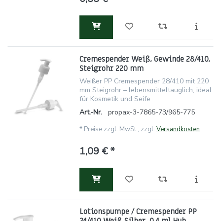
Cremespender Weiß, Gewinde 28/410,
Steigrohr 220 mm
Weißer PP Cremespender 28/410 mit 220
mm Steigrohr – lebensmitteltauglich, ideal
für Kosmetik und Seife
Art.-Nr.
propax-3-7865-73/965-775
*
Preise zzgl. MwSt., zzgl.
Versandkosten
1,09 € *
Lotionspumpe / Cremespender PP