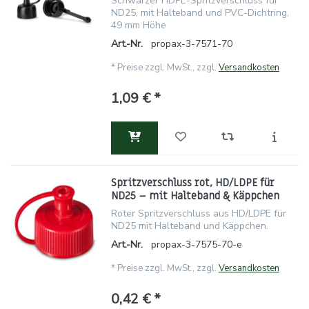
Schwarzer HDPE-Spritzverschluss für
ND25, mit Halteband und PVC-Dichtring,
49 mm Höhe
Art.-Nr.
propax-3-7571-70
*
Preise zzgl. MwSt., zzgl.
Versandkosten
1,09 € *
Spritzverschluss rot, HD/LDPE für
ND25 – mit Halteband & Käppchen
Roter Spritzverschluss aus HD/LDPE für
ND25 mit Halteband und Käppchen.
Art.-Nr.
propax-3-7575-70-e
*
Preise zzgl. MwSt., zzgl.
Versandkosten
0,42 € *