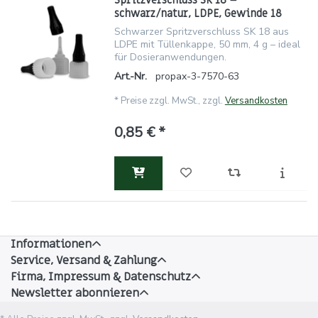
schwarz/natur, LDPE, Gewinde 18
Schwarzer Spritzverschluss SK 18 aus
LDPE mit Tüllenkappe, 50 mm, 4 g – ideal
für Dosieranwendungen.
Art.-Nr.
propax-3-7570-63
*
Preise zzgl. MwSt., zzgl.
Versandkosten
0,85 € *
Informationen
Service, Versand & Zahlung
Firma, Impressum & Datenschutz
Newsletter abonnieren