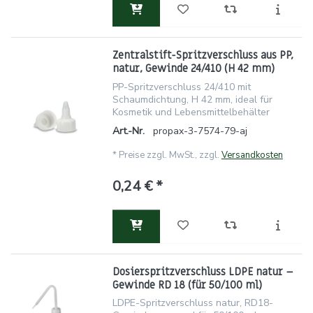
Zentralstift-Spritzverschluss aus PP,
natur, Gewinde 24/410 (H 42 mm)
PP-Spritzverschluss 24/410 mit
Schaumdichtung, H 42 mm, ideal für
Kosmetik und Lebensmittelbehälter
Art.-Nr.
propax-3-7574-79-aj
*
Preise zzgl. MwSt., zzgl.
Versandkosten
0,24 € *
Dosierspritzverschluss LDPE natur –
Gewinde RD 18 (für 50/100 ml)
LDPE-Spritzverschluss natur, RD18-