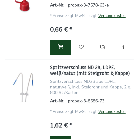
Art.-Nr.
propax-3-7578-63-e
*
Preise zzgl. MwSt., zzgl.
Versandkosten
0,66 € *
Spritzverschluss ND 28, LDPE,
weiß/natur (mit Steigrohr & Kappe)
Spritzverschluss ND28 aus LDPE,
naturweiß, inkl. Steigrohr und Kappe, 2 g,
800 St./Karton
Art.-Nr.
propax-3-8586-73
*
Preise zzgl. MwSt., zzgl.
Versandkosten
1,62 € *