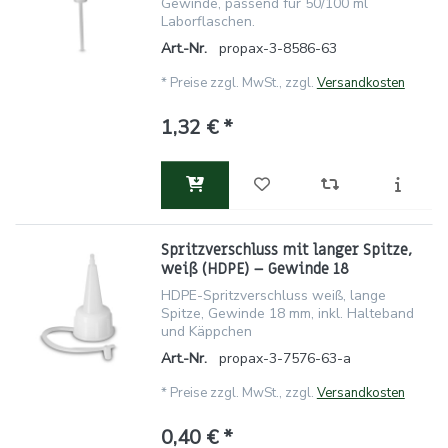
Gewinde, passend für 50/100 ml
Laborflaschen.
Art.-Nr.
propax-3-8586-63
*
Preise zzgl. MwSt., zzgl.
Versandkosten
1,32 € *
Spritzverschluss mit langer Spitze,
weiß (HDPE) – Gewinde 18
HDPE-Spritzverschluss weiß, lange
Spitze, Gewinde 18 mm, inkl. Halteband
und Käppchen
Art.-Nr.
propax-3-7576-63-a
*
Preise zzgl. MwSt., zzgl.
Versandkosten
0,40 € *