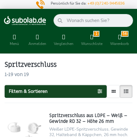
Persönlich für Sie da:
+49 (0)7240-9445836
1
56
Menü
Anmelden
Vergleichen
Wunschliste
Warenkorb
Spritzverschluss
1-19
von
19
Filtern & Sortieren
Spritzverschluss aus LDPE – Weiß –
Gewinde RD 32 – Höhe 26 mm
Weißer LDPE-Spritzverschluss, Gewinde
32, Halteband & Käppchen, 26 mm hoch.