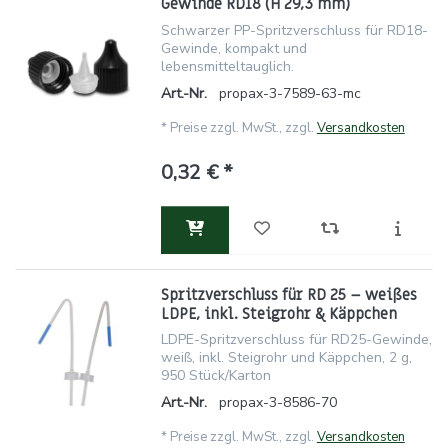
Gewinde RD18 (H 29,3 mm)
Schwarzer PP-Spritzverschluss für RD18-
Gewinde, kompakt und
lebensmitteltauglich.
Art.-Nr.
propax-3-7589-63-mc
*
Preise zzgl. MwSt., zzgl.
Versandkosten
0,32 € *
Spritzverschluss für RD 25 – weißes
LDPE, inkl. Steigrohr & Käppchen
LDPE-Spritzverschluss für RD25-Gewinde,
weiß, inkl. Steigrohr und Käppchen, 2 g,
950 Stück/Karton
Art.-Nr.
propax-3-8586-70
*
Preise zzgl. MwSt., zzgl.
Versandkosten