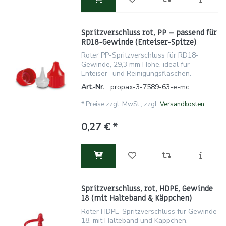
Spritzverschluss rot, PP – passend für
RD18-Gewinde (Enteiser-Spitze)
Roter PP-Spritzverschluss für RD18-
Gewinde, 29,3 mm Höhe, ideal für
Enteiser- und Reinigungsflaschen.
Art.-Nr.
propax-3-7589-63-e-mc
*
Preise zzgl. MwSt., zzgl.
Versandkosten
0,27 € *
Spritzverschluss, rot, HDPE, Gewinde
18 (mit Halteband & Käppchen)
Roter HDPE-Spritzverschluss für Gewinde
18, mit Halteband und Käppchen.