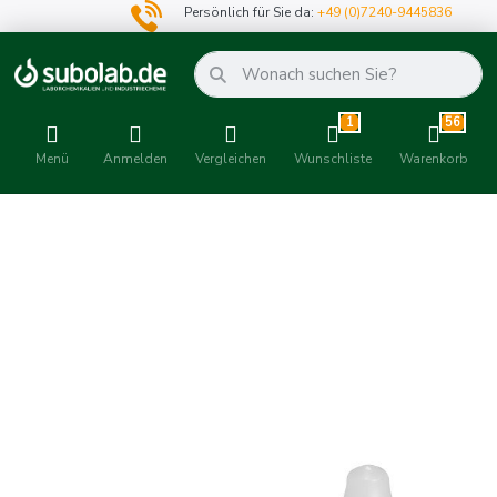
Persönlich für Sie da:
+49 (0)7240-9445836
1
56
Menü
Anmelden
Vergleichen
Wunschliste
Warenkorb