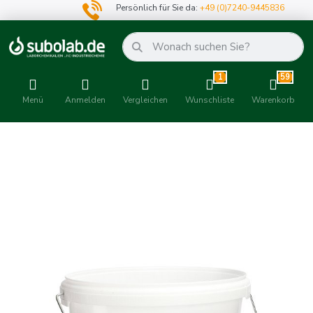
Persönlich für Sie da:
+49 (0)7240-9445836
1
59
Menü
Anmelden
Vergleichen
Wunschliste
Warenkorb