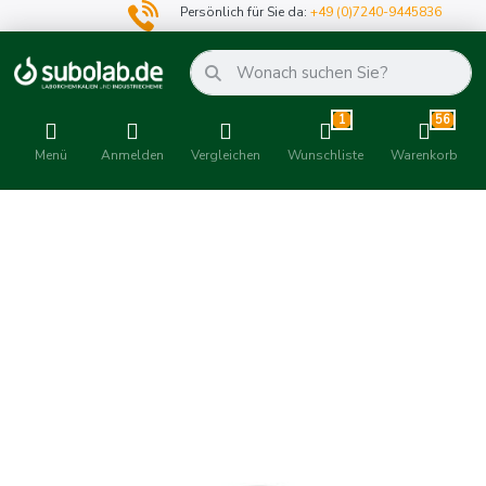
Persönlich für Sie da:
+49 (0)7240-9445836
1
56
Menü
Anmelden
Vergleichen
Wunschliste
Warenkorb