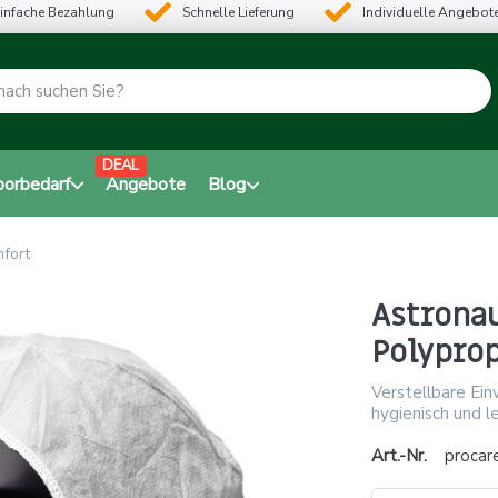
infache Bezahlung
Schnelle Lieferung
Individuelle Angebot
DEAL
borbedarf
Angebote
Blog
fort
Astrona
Polypro
Verstellbare Ei
hygienisch und l
Art.-Nr.
procar