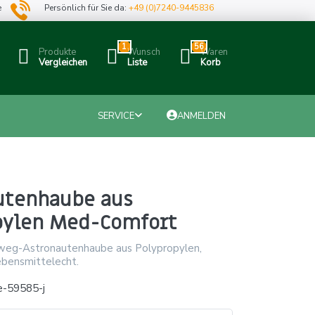
e
Persönlich für Sie da:
+49 (0)7240-9445836
1
56
Produkte
Wunsch
Waren
Vergleichen
Liste
Korb
SERVICE
ANMELDEN
utenhaube aus
pylen Med-Comfort
nweg-Astronautenhaube aus Polypropylen,
ebensmittelecht.
e-59585-j