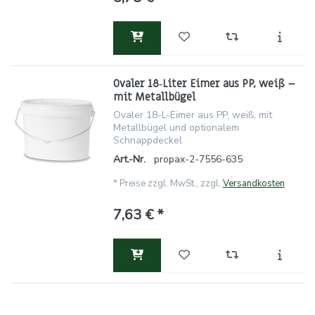
Ovaler 18‑Liter Eimer aus PP, weiß –
mit Metallbügel
Ovaler 18-L-Eimer aus PP, weiß, mit
Metallbügel und optionalem
Schnappdeckel
Art.-Nr.
propax-2-7556-635
*
Preise zzgl. MwSt., zzgl.
Versandkosten
7,63 € *