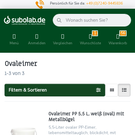
Persönlich für Sie da:
+49 (0)7240-9445836
1
56
Menü
Anmelden
Vergleichen
Wunschliste
Warenkorb
Ovaleimer
1-3
von
3
Filtern & Sortieren
Ovaleimer PP 5,5 L, weiß (oval) mit
Metallbügel
5,5‑Liter ovaler PP‑Eimer,
lebensmitteltauglich, blickdicht, mit